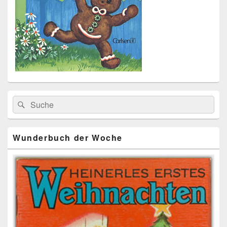
Primärer
Search
Suche
Seitenleisten
for:
Widget-
Bereich
Wunderbuch der Woche