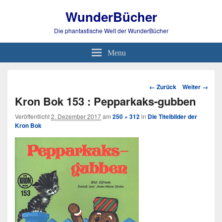
WunderBücher
Die phantastische Welt der WunderBücher
Menu
Bild-
← Zurück
Weiter →
Navigation
Kron Bok 153 : Pepparkaks-gubben
Veröffentlicht
2. Dezember 2017
am
250 × 312
in
Die Titelbilder der
Kron Bok