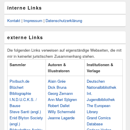
interne Links
Kontakt
|
Impressum
|
Datenschutzerklärung
externe Links
Die folgenden Links verweisen auf eigenständige Webseiten, die mit
mir in keinerlei juristischem Zusammenhang stehen.
Sammler
Autoren &
Institutionen &
Illustratoren
Verlage
Pixibuch.de
Alain Grée
Deutschen
Blüchert
Dick Bruna
Nationalbibliothek
Bibliographie
Georg Zemann
Int.
I.N.D.U.C.K.S. /
Ann Mari Sjögren
Jugendbibliothek
Bause
Robert Dallet
The European
Steve Santi (engl.)
Willy Schermelé
Library
Enid Blyton Society
Jeanne Lagarde
Grand Comics
(engl.)
Database
Bildschriften-Archiv
Carlsen Verlag