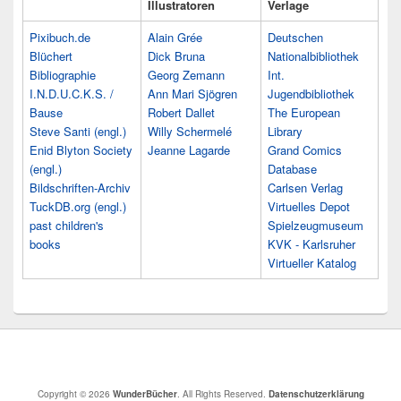
Illustratoren
Verlage
Pixibuch.de
Alain Grée
Deutschen
Blüchert
Dick Bruna
Nationalbibliothek
Bibliographie
Georg Zemann
Int.
I.N.D.U.C.K.S. /
Ann Mari Sjögren
Jugendbibliothek
Bause
Robert Dallet
The European
Steve Santi (engl.)
Willy Schermelé
Library
Enid Blyton Society
Jeanne Lagarde
Grand Comics
(engl.)
Database
Bildschriften-Archiv
Carlsen Verlag
TuckDB.org (engl.)
Virtuelles Depot
past children's
Spielzeugmuseum
books
KVK - Karlsruher
Virtueller Katalog
Copyright © 2026
WunderBücher
. All Rights Reserved.
Datenschutzerklärung