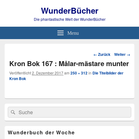
WunderBücher
Die phantastische Welt der WunderBücher
Menu
Bild-
← Zurück
Weiter →
Navigation
Kron Bok 167 : Målar-mästare munter
Veröffentlicht
2. Dezember 2017
am
250 × 312
in
Die Titelbilder der
Kron Bok
Primärer
Search
Suche
Seitenleisten
for:
Widget-
Bereich
Wunderbuch der Woche