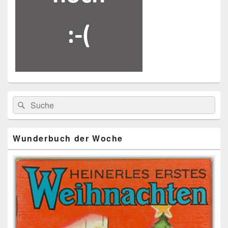
Primärer
Search
Suche
Seitenleisten
for:
Widget-
Bereich
Wunderbuch der Woche