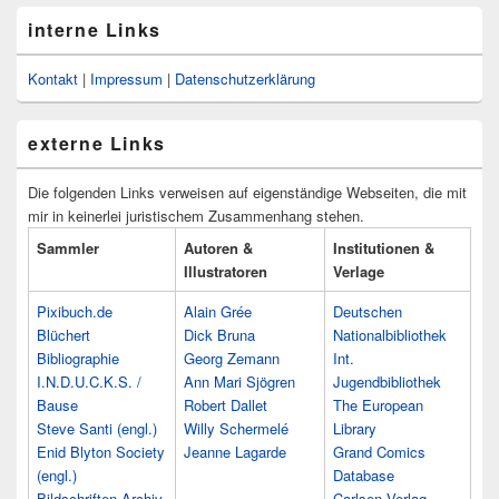
interne Links
Kontakt
|
Impressum
|
Datenschutzerklärung
externe Links
Die folgenden Links verweisen auf eigenständige Webseiten, die mit
mir in keinerlei juristischem Zusammenhang stehen.
Sammler
Autoren &
Institutionen &
Illustratoren
Verlage
Pixibuch.de
Alain Grée
Deutschen
Blüchert
Dick Bruna
Nationalbibliothek
Bibliographie
Georg Zemann
Int.
I.N.D.U.C.K.S. /
Ann Mari Sjögren
Jugendbibliothek
Bause
Robert Dallet
The European
Steve Santi (engl.)
Willy Schermelé
Library
Enid Blyton Society
Jeanne Lagarde
Grand Comics
(engl.)
Database
Bildschriften-Archiv
Carlsen Verlag