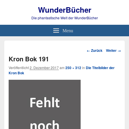
WunderBücher
Die phantastische Welt der WunderBücher
Menu
Bild-
← Zurück
Weiter →
Navigation
Kron Bok 191
Veröffentlicht
2. Dezember 2017
am
250 × 312
in
Die Titelbilder der
Kron Bok