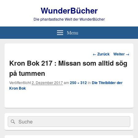
WunderBücher
Die phantastische Welt der WunderBücher
Menu
Bild-
← Zurück
Weiter →
Navigation
Kron Bok 217 : Missan som alltid sög
på tummen
Veröffentlicht
2. Dezember 2017
am
250 × 312
in
Die Titelbilder der
Kron Bok
Primärer
Search
Suche
Seitenleisten
for:
Widget-
Bereich