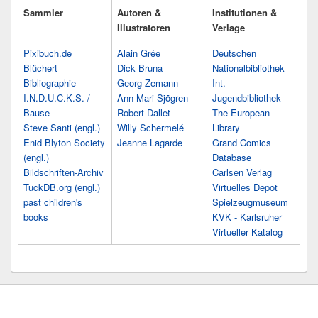
Sammler
Autoren &
Institutionen &
Illustratoren
Verlage
Pixibuch.de
Alain Grée
Deutschen
Blüchert
Dick Bruna
Nationalbibliothek
Bibliographie
Georg Zemann
Int.
I.N.D.U.C.K.S. /
Ann Mari Sjögren
Jugendbibliothek
Bause
Robert Dallet
The European
Steve Santi (engl.)
Willy Schermelé
Library
Enid Blyton Society
Jeanne Lagarde
Grand Comics
(engl.)
Database
Bildschriften-Archiv
Carlsen Verlag
TuckDB.org (engl.)
Virtuelles Depot
past children's
Spielzeugmuseum
books
KVK - Karlsruher
Virtueller Katalog