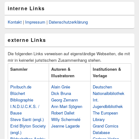
interne Links
Kontakt
|
Impressum
|
Datenschutzerklärung
externe Links
Die folgenden Links verweisen auf eigenständige Webseiten, die mit
mir in keinerlei juristischem Zusammenhang stehen.
Sammler
Autoren &
Institutionen &
Illustratoren
Verlage
Pixibuch.de
Alain Grée
Deutschen
Blüchert
Dick Bruna
Nationalbibliothek
Bibliographie
Georg Zemann
Int.
I.N.D.U.C.K.S. /
Ann Mari Sjögren
Jugendbibliothek
Bause
Robert Dallet
The European
Steve Santi (engl.)
Willy Schermelé
Library
Enid Blyton Society
Jeanne Lagarde
Grand Comics
(engl.)
Database
Bildschriften-Archiv
Carlsen Verlag