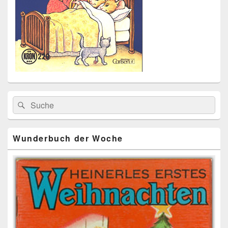
Primärer
Search
Suche
Seitenleisten
for:
Widget-
Bereich
Wunderbuch der Woche