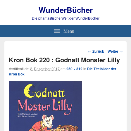
WunderBücher
Die phantastische Welt der WunderBücher
Menu
Bild-
← Zurück
Weiter →
Navigation
Kron Bok 220 : Godnatt Monster Lilly
Veröffentlicht
2. Dezember 2017
am
250 × 312
in
Die Titelbilder der
Kron Bok