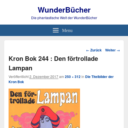
WunderBücher
Die phantastische Welt der WunderBücher
Menu
Bild-
← Zurück
Weiter →
Navigation
Kron Bok 244 : Den förtrollade
Lampan
Veröffentlicht
2. Dezember 2017
am
250 × 312
in
Die Titelbilder der
Kron Bok