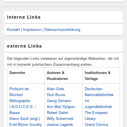
interne Links
Kontakt
|
Impressum
|
Datenschutzerklärung
externe Links
Die folgenden Links verweisen auf eigenständige Webseiten, die mit
mir in keinerlei juristischem Zusammenhang stehen.
Sammler
Autoren &
Institutionen &
Illustratoren
Verlage
Pixibuch.de
Alain Grée
Deutschen
Blüchert
Dick Bruna
Nationalbibliothek
Bibliographie
Georg Zemann
Int.
I.N.D.U.C.K.S. /
Ann Mari Sjögren
Jugendbibliothek
Bause
Robert Dallet
The European
Steve Santi (engl.)
Willy Schermelé
Library
Enid Blyton Society
Jeanne Lagarde
Grand Comics