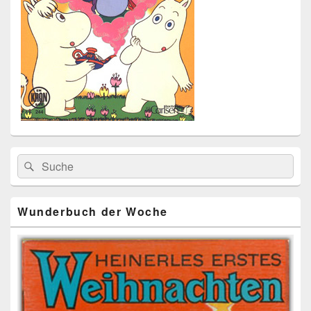
Primärer
Search
Suche
Seitenleisten
for:
Widget-
Bereich
Wunderbuch der Woche