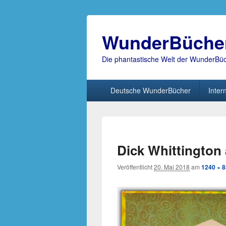
WunderBüche
Die phantastische Welt der WunderBü
Hauptmenü
Deutsche WunderBücher
Inter
Dick Whittington a
Veröffentlicht
20. Mai 2018
am
1240 × 