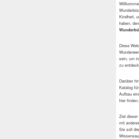
Willkommen
Wunderbüch
Kindheit, 
haben, den
Wunderbü
Diese Websi
Wunderwerk
sein, um i
zu entdeck
Darüber hi
Katalog fü
Aufbau ein
hier finden.
Ziel dieser
mit andere
Sie soll d
Wissensaus