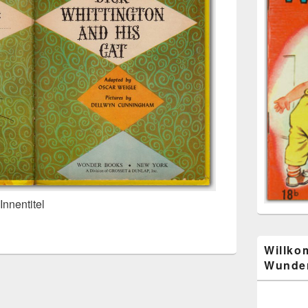
Innentitel
Willko
Wunder