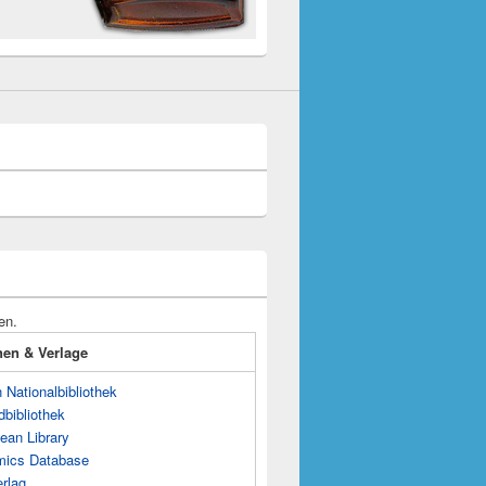
en.
onen & Verlage
Nationalbibliothek
dbibliothek
ean Library
mics Database
rlag