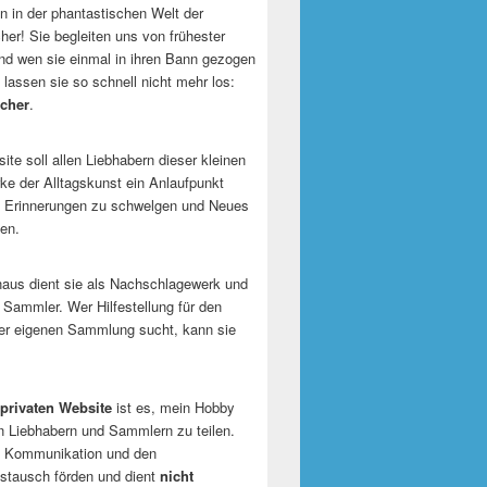
 in der phantastischen Welt der
er! Sie begleiten uns von frühester
und wen sie einmal in ihren Bann gezogen
 lassen sie so schnell nicht mehr los:
cher
.
te soll allen Liebhabern dieser kleinen
e der Alltagskunst ein Anlaufpunkt
n Erinnerungen zu schwelgen und Neues
en.
naus dient sie als Nachschlagewerk und
r Sammler. Wer Hilfestellung für den
er eigenen Sammlung sucht, kann sie
privaten Website
ist es, mein Hobby
n Liebhabern und Sammlern zu teilen.
ie Kommunikation und den
tausch förden und dient
nicht