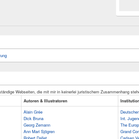
rung
ständige Webseiten, die mit mir in keinerlei juristischem Zusammenhang steh
Autoren & Illustratoren
Instituti
Alain Grée
Deutschen 
Dick Bruna
Int. Jugen
Georg Zemann
The Europ
Ann Mari Sjögren
Grand Co
Robert Dallet
Carlsen Ve