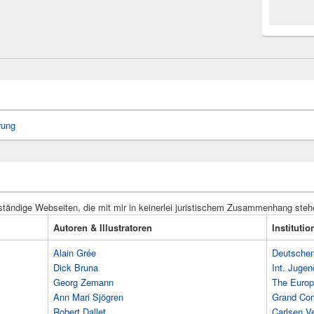
rung
ständige Webseiten, die mit mir in keinerlei juristischem Zusammenhang steh
Autoren & Illustratoren
Instituti
Alain Grée
Deutschen 
Dick Bruna
Int. Jugen
Georg Zemann
The Europ
Ann Mari Sjögren
Grand Co
Robert Dallet
Carlsen Ve