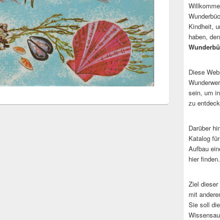
Willkommen
Wunderbüch
Kindheit, 
haben, den
Wunderbü
Diese Websi
Wunderwerk
sein, um i
zu entdeck
Darüber hi
Katalog fü
Aufbau ein
hier finden.
Ziel dieser
mit andere
Sie soll d
Wissensaus