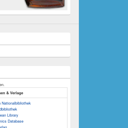
en.
onen & Verlage
Nationalbibliothek
dbibliothek
ean Library
mics Database
rlag