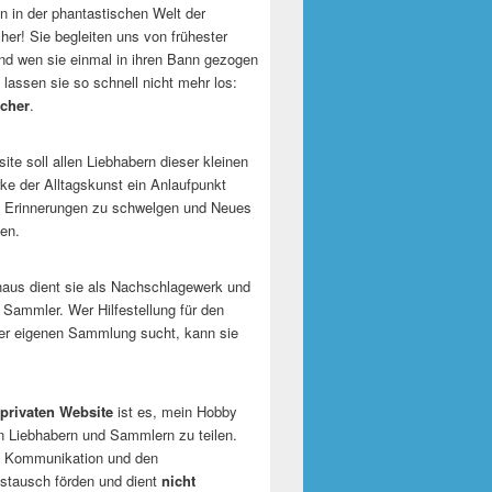
 in der phantastischen Welt der
er! Sie begleiten uns von frühester
und wen sie einmal in ihren Bann gezogen
 lassen sie so schnell nicht mehr los:
cher
.
te soll allen Liebhabern dieser kleinen
e der Alltagskunst ein Anlaufpunkt
n Erinnerungen zu schwelgen und Neues
en.
naus dient sie als Nachschlagewerk und
r Sammler. Wer Hilfestellung für den
er eigenen Sammlung sucht, kann sie
privaten Website
ist es, mein Hobby
n Liebhabern und Sammlern zu teilen.
ie Kommunikation und den
tausch förden und dient
nicht