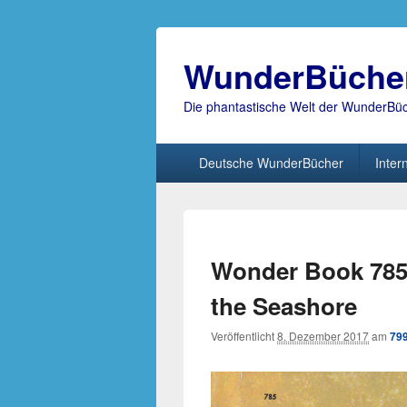
WunderBüche
Die phantastische Welt der WunderBü
Hauptmenü
Deutsche WunderBücher
Inter
Wonder Book 785
the Seashore
Veröffentlicht
8. Dezember 2017
am
799