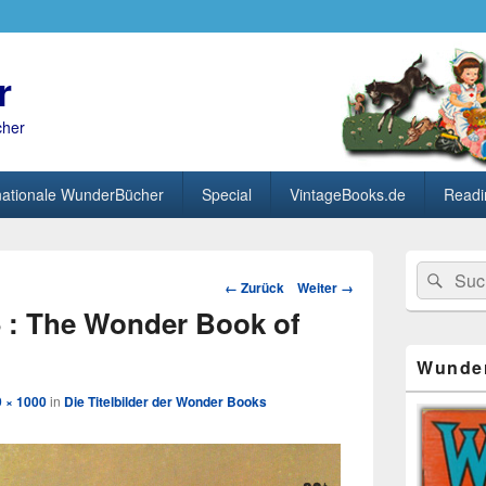
r
cher
nationale WunderBücher
Special
VintageBooks.de
Readi
Primärer
Search
Suc
Seitenleisten
Bild-
← Zurück
Weiter →
for:
Widget-
Navigation
 : The Wonder Book of
Bereich
Wunde
 × 1000
in
Die Titelbilder der Wonder Books