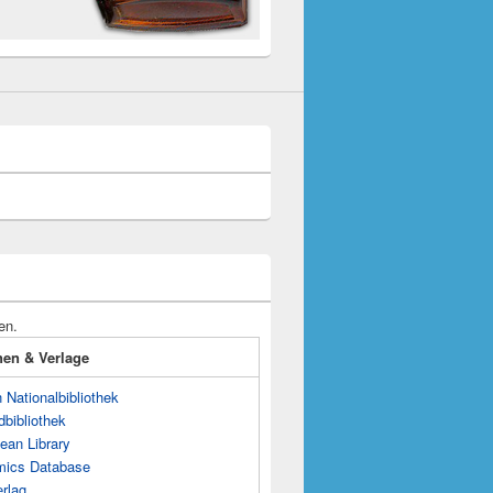
en.
onen & Verlage
Nationalbibliothek
dbibliothek
ean Library
mics Database
rlag