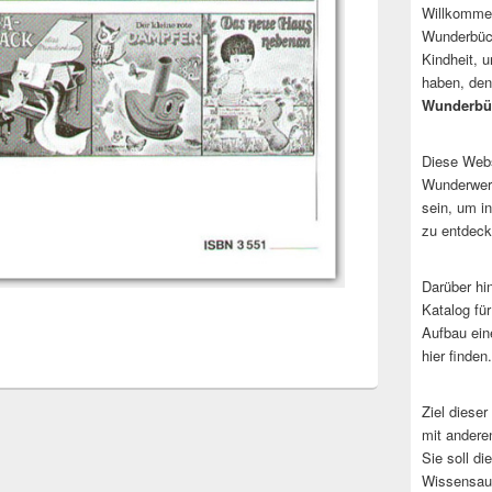
Willkommen
Wunderbüch
Kindheit, 
haben, den
Wunderbü
Diese Websi
Wunderwerk
sein, um i
zu entdeck
Darüber hi
Katalog fü
Aufbau ein
hier finden.
Ziel dieser
mit andere
Sie soll d
Wissensaus