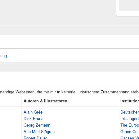
rung
ständige Webseiten, die mit mir in keinerlei juristischem Zusammenhang steh
Autoren & Illustratoren
Instituti
Alain Grée
Deutschen 
Dick Bruna
Int. Jugen
Georg Zemann
The Europ
Ann Mari Sjögren
Grand Co
Robert Dallet
Carlsen Ve