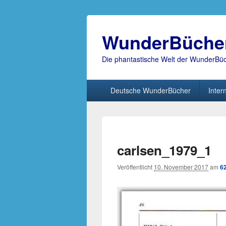
WunderBüche
Die phantastische Welt der WunderBü
Hauptmenü
Deutsche WunderBücher
Inter
carlsen_1979_1
Veröffentlicht
10. November 2017
am
6