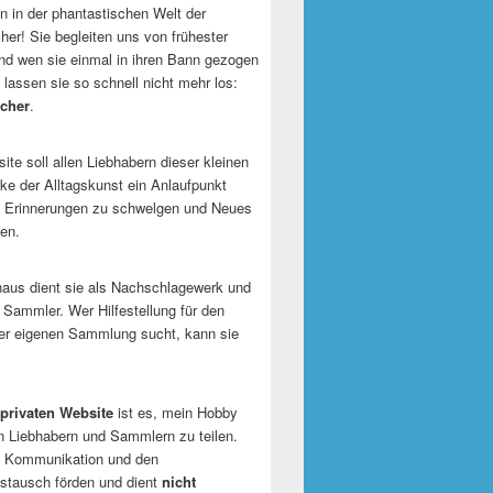
 in der phantastischen Welt der
er! Sie begleiten uns von frühester
und wen sie einmal in ihren Bann gezogen
 lassen sie so schnell nicht mehr los:
cher
.
te soll allen Liebhabern dieser kleinen
e der Alltagskunst ein Anlaufpunkt
n Erinnerungen zu schwelgen und Neues
en.
naus dient sie als Nachschlagewerk und
r Sammler. Wer Hilfestellung für den
er eigenen Sammlung sucht, kann sie
privaten Website
ist es, mein Hobby
n Liebhabern und Sammlern zu teilen.
ie Kommunikation und den
tausch förden und dient
nicht