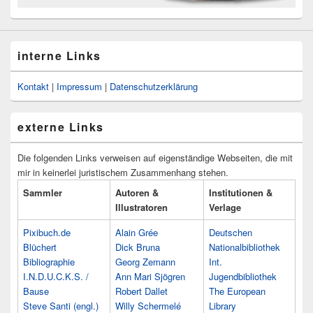
interne Links
Kontakt
|
Impressum
|
Datenschutzerklärung
externe Links
Die folgenden Links verweisen auf eigenständige Webseiten, die mit
mir in keinerlei juristischem Zusammenhang stehen.
Sammler
Autoren &
Institutionen &
Illustratoren
Verlage
Pixibuch.de
Alain Grée
Deutschen
Blüchert
Dick Bruna
Nationalbibliothek
Bibliographie
Georg Zemann
Int.
I.N.D.U.C.K.S. /
Ann Mari Sjögren
Jugendbibliothek
Bause
Robert Dallet
The European
Steve Santi (engl.)
Willy Schermelé
Library