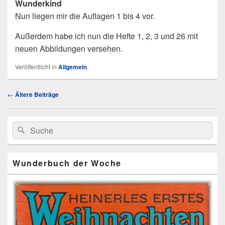
Wunderkind
Nun liegen mir die Auflagen 1 bis 4 vor.
Außerdem habe ich nun die Hefte 1, 2, 3 und 26 mit
neuen Abbildungen versehen.
Veröffentlicht in
Allgemein
Beitragsnavigation
←
Ältere Beiträge
Primärer
Search
Suche
Seitenleisten
for:
Widget-
Bereich
Wunderbuch der Woche