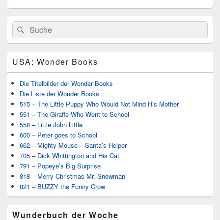
Primärer
Search
Suche
Seitenleisten
for:
Widget-
Bereich
USA: Wonder Books
Die Titelbilder der Wonder Books
Die Liste der Wonder Books
515 – The Little Puppy Who Would Not Mind His Mother
551 – The Giraffe Who Went to School
558 – Little John Little
600 – Peter goes to School
662 – Mighty Mouse – Santa’s Helper
705 – Dick Whittington and His Cat
791 – Popeye’s Big Surprise
818 – Merry Christmas Mr. Snowman
821 – BUZZY the Funny Crow
Wunderbuch der Woche