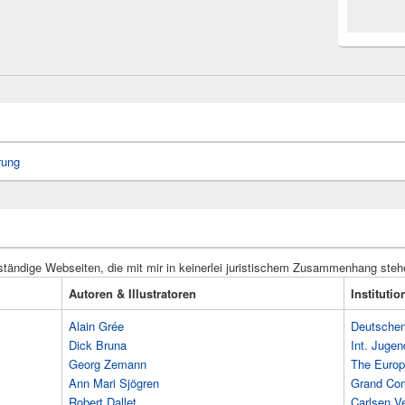
rung
ständige Webseiten, die mit mir in keinerlei juristischem Zusammenhang steh
Autoren & Illustratoren
Instituti
Alain Grée
Deutschen 
Dick Bruna
Int. Jugen
Georg Zemann
The Europ
Ann Mari Sjögren
Grand Co
Robert Dallet
Carlsen Ve