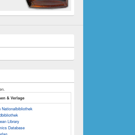
en.
onen & Verlage
Nationalbibliothek
dbibliothek
ean Library
mics Database
rlag