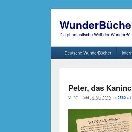
WunderBüche
Die phantastische Welt der WunderBü
Hauptmenü
Deutsche WunderBücher
Inter
Peter, das Kaninc
Veröffentlicht
14. Mai 2020
am
2560 × 