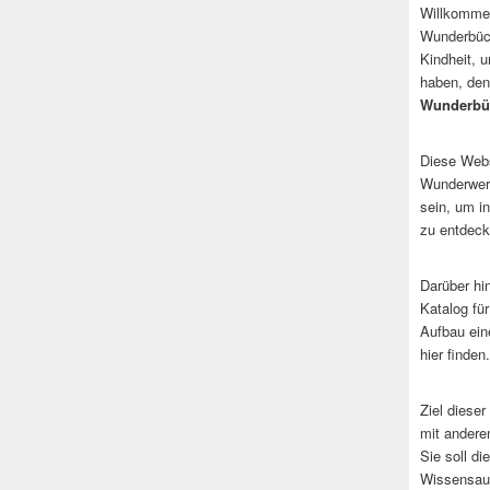
Willkommen
Wunderbüch
Kindheit, 
haben, den
Wunderbü
Diese Websi
Wunderwerk
sein, um i
zu entdeck
Darüber hi
Katalog fü
Aufbau ein
hier finden.
Ziel dieser
mit andere
Sie soll d
Wissensaus