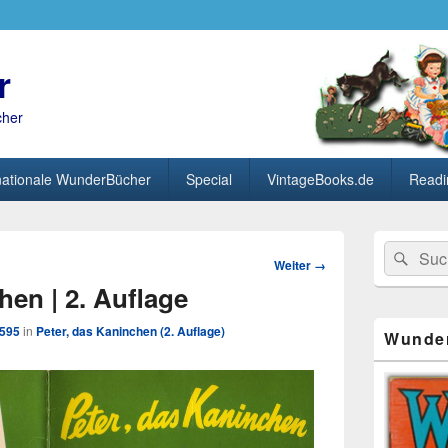
r
cher
nationale WunderBücher
Special
VintageBooks.de
Readi
Primärer
Search
Suc
Seitenleisten
Bild-
Weiter →
for:
Widget-
Navigation
hen | 2. Auflage
Bereich
1595
in
Peter, das Kaninchen (2. Auflage)
Wunde