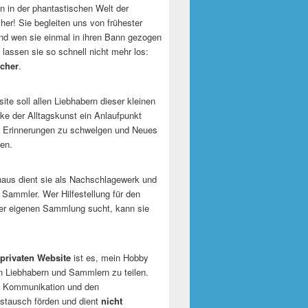
 in der phantastischen Welt der
er! Sie begleiten uns von frühester
und wen sie einmal in ihren Bann gezogen
 lassen sie so schnell nicht mehr los:
cher
.
te soll allen Liebhabern dieser kleinen
e der Alltagskunst ein Anlaufpunkt
n Erinnerungen zu schwelgen und Neues
en.
naus dient sie als Nachschlagewerk und
r Sammler. Wer Hilfestellung für den
er eigenen Sammlung sucht, kann sie
privaten Website
ist es, mein Hobby
n Liebhabern und Sammlern zu teilen.
ie Kommunikation und den
tausch förden und dient
nicht