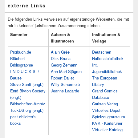
externe Links
Die folgenden Links verweisen auf eigenständige Webseiten, die mit
mir in keinerlei juristischem Zusammenhang stehen.
Sammler
Autoren &
Institutionen &
Illustratoren
Verlage
Pixibuch.de
Alain Grée
Deutschen
Blüchert
Dick Bruna
Nationalbibliothek
Bibliographie
Georg Zemann
Int.
I.N.D.U.C.K.S. /
Ann Mari Sjögren
Jugendbibliothek
Bause
Robert Dallet
The European
Steve Santi (engl.)
Willy Schermelé
Library
Enid Blyton Society
Jeanne Lagarde
Grand Comics
(engl.)
Database
Bildschriften-Archiv
Carlsen Verlag
TuckDB.org (engl.)
Virtuelles Depot
past children's
Spielzeugmuseum
books
KVK - Karlsruher
Virtueller Katalog