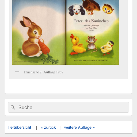
Innenseite 2. Auflage 1958
Primärer
Search
Suche
Seitenleisten
for:
Widget-
Bereich
Heftübersicht
|
« zurück
|
weitere Auflage »