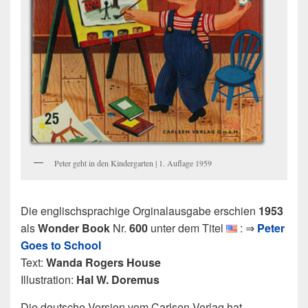
Peter geht in den Kindergarten | 1. Auflage 1959
Die englischsprachige Orginalausgabe erschien
1953
als
Wonder Book
Nr.
600
unter dem Titel
: ⇒
Peter
Goes to School
Text:
Wanda Rogers House
Illustration:
Hal W. Doremus
Die deutsche Version vom Carlsen Verlag hat