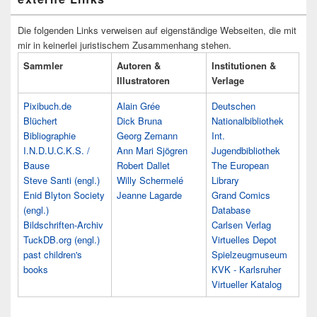
Die folgenden Links verweisen auf eigenständige Webseiten, die mit
mir in keinerlei juristischem Zusammenhang stehen.
Sammler
Autoren &
Institutionen &
Illustratoren
Verlage
Pixibuch.de
Alain Grée
Deutschen
Blüchert
Dick Bruna
Nationalbibliothek
Bibliographie
Georg Zemann
Int.
I.N.D.U.C.K.S. /
Ann Mari Sjögren
Jugendbibliothek
Bause
Robert Dallet
The European
Steve Santi (engl.)
Willy Schermelé
Library
Enid Blyton Society
Jeanne Lagarde
Grand Comics
(engl.)
Database
Bildschriften-Archiv
Carlsen Verlag
TuckDB.org (engl.)
Virtuelles Depot
past children's
Spielzeugmuseum
books
KVK - Karlsruher
Virtueller Katalog