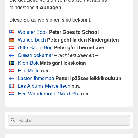
mindestens
4 Auflagen
.
Diese Sprachversionen sind bekannt:
:
Wonder Book
Peter Goes to School
:
Wunderbuch
Peter geht in den Kindergarten
:
Ælle-Bælle Bog
Peter går i børnehave
:
Glæstribøkurnar
– nicht erschienen –
:
Kron-Bok
Mats går i lekskolan
:
Elle Melle
n.n.
:
Lasten Ihmemaa
Petteri pääsee leikkikouluun
:
Les Albums Merveilleux
n.n.
:
Een Wonderboek / Maxi Pixi
n.n.
Primärer
Search
Suche
Seitenleisten
for:
Widget-
Bereich