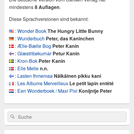
mindestens
8 Auflagen
.
Diese Sprachversionen sind bekannt:
:
Wonder Book
The Hungry Little Bunny
:
Wunderbuch
Peter, das Kaninchen
:
Ælle-Bælle Bog
Peter Kanin
:
Glæstribøkurnar
Petur Kanin
:
Kron-Bok
Peter Kanin
:
Elle Melle
n.n.
:
Lasten Ihmemaa
Nälkäinen pikku kani
:
Les Albums Merveilleux
Le petit lapin entêté
:
Een Wonderboek / Maxi Pixi
Konijntje Peter
Primärer
Search
Suche
Seitenleisten
for:
Widget-
Bereich