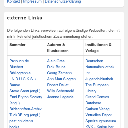
Kontakt
|
Impressum
|
Datenschutzerklärung
externe Links
Die folgenden Links verweisen auf eigenständige Webseiten, die mit
mir in keinerlei juristischem Zusammenhang stehen.
Sammler
Autoren &
Institutionen &
Illustratoren
Verlage
Pixibuch.de
Alain Grée
Deutschen
Blüchert
Dick Bruna
Nationalbibliothek
Bibliographie
Georg Zemann
Int.
I.N.D.U.C.K.S. /
Ann Mari Sjögren
Jugendbibliothek
Bause
Robert Dallet
The European
Steve Santi (engl.)
Willy Schermelé
Library
Enid Blyton Society
Jeanne Lagarde
Grand Comics
(engl.)
Database
Bildschriften-Archiv
Carlsen Verlag
TuckDB.org (engl.)
Virtuelles Depot
past children's
Spielzeugmuseum
books
KVK - Karlsruher