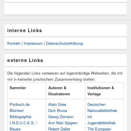
interne Links
Kontakt
|
Impressum
|
Datenschutzerklärung
externe Links
Die folgenden Links verweisen auf eigenständige Webseiten, die mit
mir in keinerlei juristischem Zusammenhang stehen.
Sammler
Autoren &
Institutionen &
Illustratoren
Verlage
Pixibuch.de
Alain Grée
Deutschen
Blüchert
Dick Bruna
Nationalbibliothek
Bibliographie
Georg Zemann
Int.
I.N.D.U.C.K.S. /
Ann Mari Sjögren
Jugendbibliothek
Bause
Robert Dallet
The European