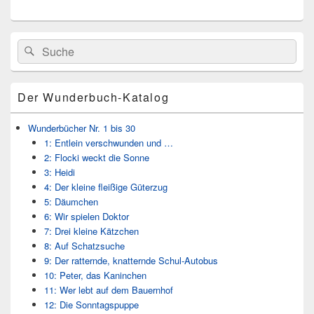
Primärer
Search
Suche
Seitenleisten
for:
Widget-
Bereich
Der Wunderbuch-Katalog
Wunderbücher Nr. 1 bis 30
1: Entlein verschwunden und …
2: Flocki weckt die Sonne
3: Heidi
4: Der kleine fleißige Güterzug
5: Däumchen
6: Wir spielen Doktor
7: Drei kleine Kätzchen
8: Auf Schatzsuche
9: Der ratternde, knatternde Schul-Autobus
10: Peter, das Kaninchen
11: Wer lebt auf dem Bauernhof
12: Die Sonntagspuppe