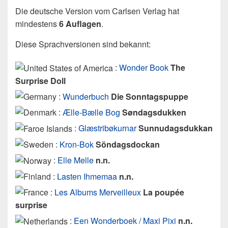
Die deutsche Version vom Carlsen Verlag hat
mindestens
6 Auflagen
.
Diese Sprachversionen sind bekannt:
:
Wonder Book
The
Surprise Doll
:
Wunderbuch
Die Sonntagspuppe
:
Ælle-Bælle Bog
Søndagsdukken
:
Glæstribøkurnar
Sunnudagsdukkan
:
Kron-Bok
Söndagsdockan
:
Elle Melle
n.n.
:
Lasten Ihmemaa
n.n.
:
Les Albums Merveilleux
La poupée
surprise
:
Een Wonderboek / Maxi Pixi
n.n.