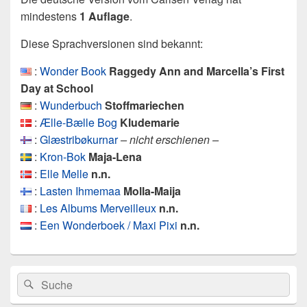
mindestens
1 Auflage
.
Diese Sprachversionen sind bekannt:
:
Wonder Book
Raggedy Ann and Marcella’s First
Day at School
:
Wunderbuch
Stoffmariechen
:
Ælle-Bælle Bog
Kludemarie
:
Glæstribøkurnar
– nicht erschienen –
:
Kron-Bok
Maja-Lena
:
Elle Melle
n.n.
:
Lasten Ihmemaa
Molla-Maija
:
Les Albums Merveilleux
n.n.
:
Een Wonderboek / Maxi Pixi
n.n.
Primärer
Search
Suche
Seitenleisten
for:
Widget-