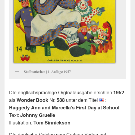
Stoffmariechen | 1. Auflage 1957
Die englischsprachige Orginalausgabe erschien
1952
als
Wonder Book
Nr.
588
unter dem Titel
:
Raggedy Ann and Marcella’s First Day at School
Text:
Johnny Gruelle
Illustration:
Tom Sinnickson
Die deutsche Version vom Carlsen Verlag hat