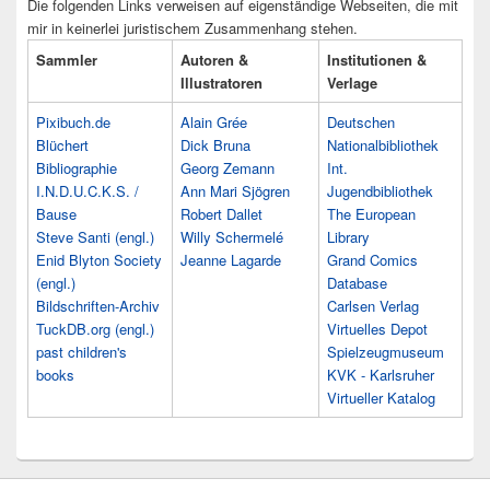
Die folgenden Links verweisen auf eigenständige Webseiten, die mit
mir in keinerlei juristischem Zusammenhang stehen.
Sammler
Autoren &
Institutionen &
Illustratoren
Verlage
Pixibuch.de
Alain Grée
Deutschen
Blüchert
Dick Bruna
Nationalbibliothek
Bibliographie
Georg Zemann
Int.
I.N.D.U.C.K.S. /
Ann Mari Sjögren
Jugendbibliothek
Bause
Robert Dallet
The European
Steve Santi (engl.)
Willy Schermelé
Library
Enid Blyton Society
Jeanne Lagarde
Grand Comics
(engl.)
Database
Bildschriften-Archiv
Carlsen Verlag
TuckDB.org (engl.)
Virtuelles Depot
past children's
Spielzeugmuseum
books
KVK - Karlsruher
Virtueller Katalog