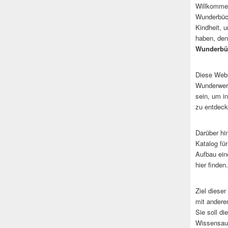
Willkommen
Wunderbüch
Kindheit, 
haben, den
Wunderbü
Diese Websi
Wunderwerk
sein, um i
zu entdeck
Darüber hi
Katalog fü
Aufbau ein
hier finden.
Ziel dieser
mit andere
Sie soll d
Wissensaus