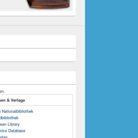
en.
onen & Verlage
Nationalbibliothek
dbibliothek
ean Library
mics Database
rlag