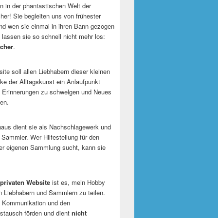
 in der phantastischen Welt der
er! Sie begleiten uns von frühester
und wen sie einmal in ihren Bann gezogen
 lassen sie so schnell nicht mehr los:
cher
.
te soll allen Liebhabern dieser kleinen
e der Alltagskunst ein Anlaufpunkt
n Erinnerungen zu schwelgen und Neues
en.
naus dient sie als Nachschlagewerk und
r Sammler. Wer Hilfestellung für den
er eigenen Sammlung sucht, kann sie
privaten Website
ist es, mein Hobby
n Liebhabern und Sammlern zu teilen.
ie Kommunikation und den
tausch förden und dient
nicht