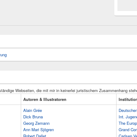
rung
ständige Webseiten, die mit mir in keinerlei juristischem Zusammenhang steh
Autoren & Illustratoren
Instituti
Alain Grée
Deutschen 
Dick Bruna
Int. Jugen
Georg Zemann
The Europ
Ann Mari Sjögren
Grand Co
Robert Dallet
Carlsen Ve