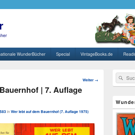
r
cher
nationale WunderBücher
Special
VintageBooks.de
Readi
Primärer
Search
Suc
Seitenleisten
Bild-
Weiter →
for:
Widget-
Navigation
Bauernhof | 7. Auflage
Bereich
Wunde
1583
in
Wer lebt auf dem Bauernhof (7. Auflage 1975)