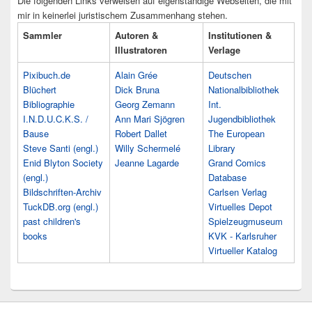
Die folgenden Links verweisen auf eigenständige Webseiten, die mit
mir in keinerlei juristischem Zusammenhang stehen.
Sammler
Autoren &
Institutionen &
Illustratoren
Verlage
Pixibuch.de
Alain Grée
Deutschen
Blüchert
Dick Bruna
Nationalbibliothek
Bibliographie
Georg Zemann
Int.
I.N.D.U.C.K.S. /
Ann Mari Sjögren
Jugendbibliothek
Bause
Robert Dallet
The European
Steve Santi (engl.)
Willy Schermelé
Library
Enid Blyton Society
Jeanne Lagarde
Grand Comics
(engl.)
Database
Bildschriften-Archiv
Carlsen Verlag
TuckDB.org (engl.)
Virtuelles Depot
past children's
Spielzeugmuseum
books
KVK - Karlsruher
Virtueller Katalog