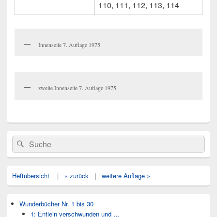
110, 111, 112, 113, 114
Innenseite 7. Auflage 1975
zweite Innenseite 7. Auflage 1975
Primärer
Search
Suche
Seitenleisten
for:
Widget-
Bereich
Heftübersicht
|
« zurück
|
weitere Auflage »
Wunderbücher Nr. 1 bis 30
1: Entlein verschwunden und …