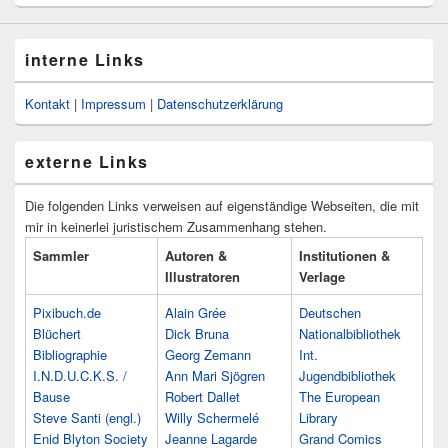
interne Links
Kontakt
|
Impressum
|
Datenschutzerklärung
externe Links
Die folgenden Links verweisen auf eigenständige Webseiten, die mit
mir in keinerlei juristischem Zusammenhang stehen.
Sammler
Autoren &
Institutionen &
Illustratoren
Verlage
Pixibuch.de
Alain Grée
Deutschen
Blüchert
Dick Bruna
Nationalbibliothek
Bibliographie
Georg Zemann
Int.
I.N.D.U.C.K.S. /
Ann Mari Sjögren
Jugendbibliothek
Bause
Robert Dallet
The European
Steve Santi (engl.)
Willy Schermelé
Library
Enid Blyton Society
Jeanne Lagarde
Grand Comics