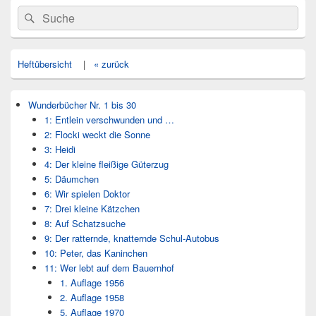
Primärer
Search
Suche
Seitenleisten
for:
Widget-
Bereich
Heftübersicht
|
« zurück
Wunderbücher Nr. 1 bis 30
1: Entlein verschwunden und …
2: Flocki weckt die Sonne
3: Heidi
4: Der kleine fleißige Güterzug
5: Däumchen
6: Wir spielen Doktor
7: Drei kleine Kätzchen
8: Auf Schatzsuche
9: Der ratternde, knatternde Schul-Autobus
10: Peter, das Kaninchen
11: Wer lebt auf dem Bauernhof
1. Auflage 1956
2. Auflage 1958
5. Auflage 1970