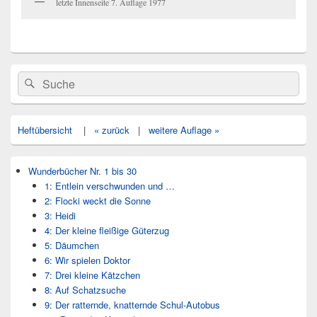
letzte Innenseite 7. Auflage 1977
Primärer
Search
Suche
Seitenleisten
for:
Widget-
Bereich
Heftübersicht
|
« zurück
|
weitere Auflage »
Wunderbücher Nr. 1 bis 30
1: Entlein verschwunden und …
2: Flocki weckt die Sonne
3: Heidi
4: Der kleine fleißige Güterzug
5: Däumchen
6: Wir spielen Doktor
7: Drei kleine Kätzchen
8: Auf Schatzsuche
9: Der ratternde, knatternde Schul-Autobus