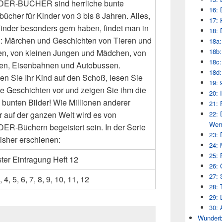
ER-BÜCHER sind herrliche bunte
16: 
bücher für Kinder von 3 bis 8 Jahren. Alles,
17: 
inder besonders gern haben, findet man in
18: 
 : Märchen und Geschichten von Tieren und
18a:
18b:
n, von kleinen Jungen und Mädchen, von
18c:
fen, Eisenbahnen und Autobussen.
18d:
n Sie Ihr Kind auf den Schoß, lesen Sie
19: 
ie Geschichten vor und zeigen Sie ihm die
20: 
 bunten Bilder! Wie Millionen anderer
21: 
r auf der ganzen Welt wird es von
22: 
Wern
R-Büchern begeistert sein. In der Serie
23: 
bisher erschienen:
24: 
25: 
ter Eintragung Heft 12
26: 
27: 
, 4, 5, 6, 7, 8, 9, 10, 11, 12
28: 
29: 
30: 
Wunderb