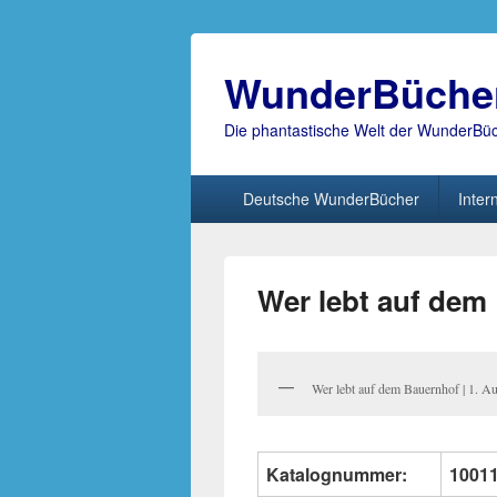
WunderBüche
Die phantastische Welt der WunderBü
Hauptmenü
Deutsche WunderBücher
Inter
Wer lebt auf dem 
Wer lebt auf dem Bauernhof | 1. A
Katalognummer:
1001