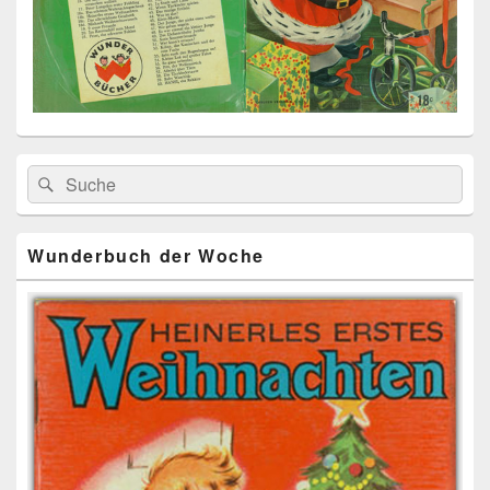
Primärer
Search
Suche
Seitenleisten
for:
Widget-
Bereich
Wunderbuch der Woche