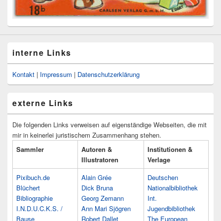
interne Links
Kontakt
|
Impressum
|
Datenschutzerklärung
externe Links
Die folgenden Links verweisen auf eigenständige Webseiten, die mit
mir in keinerlei juristischem Zusammenhang stehen.
Sammler
Autoren &
Institutionen &
Illustratoren
Verlage
Pixibuch.de
Alain Grée
Deutschen
Blüchert
Dick Bruna
Nationalbibliothek
Bibliographie
Georg Zemann
Int.
I.N.D.U.C.K.S. /
Ann Mari Sjögren
Jugendbibliothek
Bause
Robert Dallet
The European