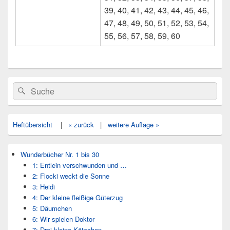
39, 40, 41, 42, 43, 44, 45, 46,
47, 48, 49, 50, 51, 52, 53, 54,
55, 56, 57, 58, 59, 60
Primärer
Search
Suche
Seitenleisten
for:
Widget-
Bereich
Heftübersicht
|
« zurück
|
weitere Auflage »
Wunderbücher Nr. 1 bis 30
1: Entlein verschwunden und …
2: Flocki weckt die Sonne
3: Heidi
4: Der kleine fleißige Güterzug
5: Däumchen
6: Wir spielen Doktor
7: Drei kleine Kätzchen