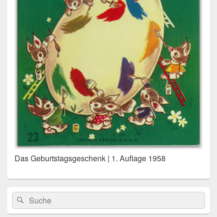
Das Geburtstagsgeschenk | 1. Auflage 1958
Primärer
Search
Suche
Seitenleisten
for:
Widget-
Bereich