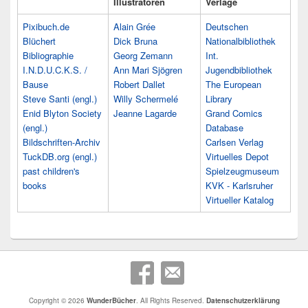
Illustratoren
Verlage
Pixibuch.de
Alain Grée
Deutschen
Blüchert
Dick Bruna
Nationalbibliothek
Bibliographie
Georg Zemann
Int.
I.N.D.U.C.K.S. /
Ann Mari Sjögren
Jugendbibliothek
Bause
Robert Dallet
The European
Steve Santi (engl.)
Willy Schermelé
Library
Enid Blyton Society
Jeanne Lagarde
Grand Comics
(engl.)
Database
Bildschriften-Archiv
Carlsen Verlag
TuckDB.org (engl.)
Virtuelles Depot
past children's
Spielzeugmuseum
books
KVK - Karlsruher
Virtueller Katalog
Copyright © 2026
WunderBücher
. All Rights Reserved.
Datenschutzerklärung