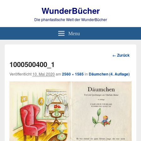
WunderBücher
Die phantastische Welt der WunderBücher
Menu
Bild-
← Zurück
Navigation
1000500400_1
Veröffentlicht
10. Mai 2020
am
2560 × 1585
in
Däumchen (4. Auflage)