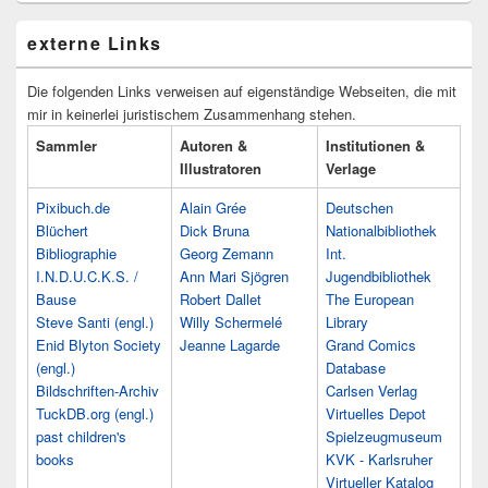
externe Links
Die folgenden Links verweisen auf eigenständige Webseiten, die mit
mir in keinerlei juristischem Zusammenhang stehen.
Sammler
Autoren &
Institutionen &
Illustratoren
Verlage
Pixibuch.de
Alain Grée
Deutschen
Blüchert
Dick Bruna
Nationalbibliothek
Bibliographie
Georg Zemann
Int.
I.N.D.U.C.K.S. /
Ann Mari Sjögren
Jugendbibliothek
Bause
Robert Dallet
The European
Steve Santi (engl.)
Willy Schermelé
Library
Enid Blyton Society
Jeanne Lagarde
Grand Comics
(engl.)
Database
Bildschriften-Archiv
Carlsen Verlag
TuckDB.org (engl.)
Virtuelles Depot
past children's
Spielzeugmuseum
books
KVK - Karlsruher
Virtueller Katalog