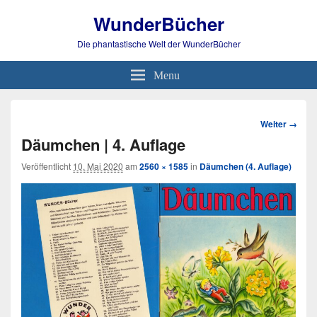
WunderBücher
Die phantastische Welt der WunderBücher
Menu
Bild-
Weiter →
Navigation
Däumchen | 4. Auflage
Veröffentlicht
10. Mai 2020
am
2560 × 1585
in
Däumchen (4. Auflage)