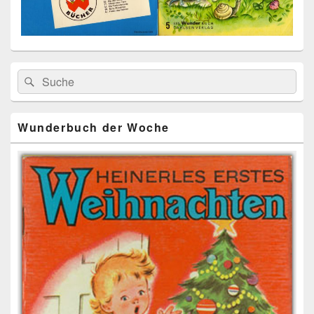
Primärer
Search
Suche
Seitenleisten
for:
Widget-
Bereich
Wunderbuch der Woche