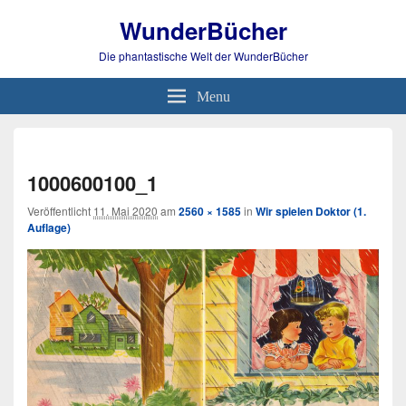
WunderBücher
Die phantastische Welt der WunderBücher
Menu
Bild-
Navi
1000600100_1
Veröffentlicht
11. Mai 2020
am
2560 × 1585
in
Wir spielen Doktor (1.
Auflage)