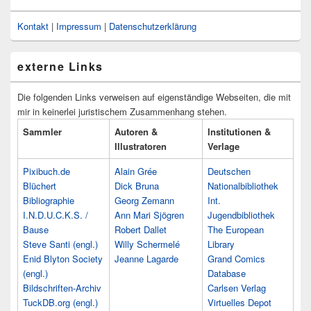
Kontakt
|
Impressum
|
Datenschutzerklärung
externe Links
Die folgenden Links verweisen auf eigenständige Webseiten, die mit
mir in keinerlei juristischem Zusammenhang stehen.
Sammler
Autoren &
Institutionen &
Illustratoren
Verlage
Pixibuch.de
Alain Grée
Deutschen
Blüchert
Dick Bruna
Nationalbibliothek
Bibliographie
Georg Zemann
Int.
I.N.D.U.C.K.S. /
Ann Mari Sjögren
Jugendbibliothek
Bause
Robert Dallet
The European
Steve Santi (engl.)
Willy Schermelé
Library
Enid Blyton Society
Jeanne Lagarde
Grand Comics
(engl.)
Database
Bildschriften-Archiv
Carlsen Verlag
TuckDB.org (engl.)
Virtuelles Depot