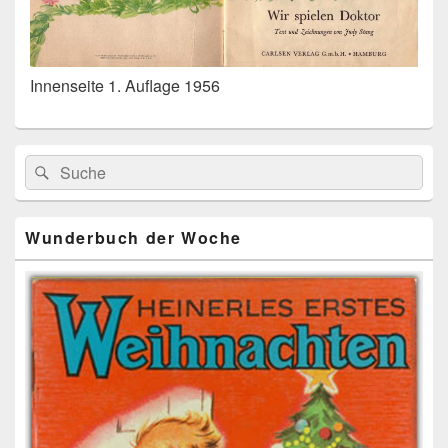
Innenseite 1. Auflage 1956
Primärer
Search
Suche
Seitenleisten
for:
Widget-
Bereich
Wunderbuch der Woche