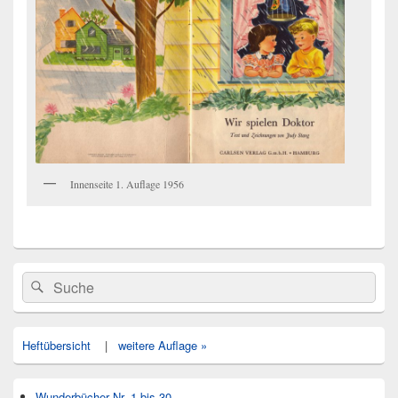
Innenseite 1. Auflage 1956
Primärer
Search
Suche
Seitenleisten
for:
Widget-
Bereich
Heftübersicht
|
weitere Auflage »
Wunderbücher Nr. 1 bis 30