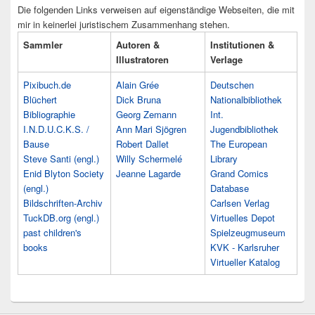
Die folgenden Links verweisen auf eigenständige Webseiten, die mit
mir in keinerlei juristischem Zusammenhang stehen.
Sammler
Autoren &
Institutionen &
Illustratoren
Verlage
Pixibuch.de
Alain Grée
Deutschen
Blüchert
Dick Bruna
Nationalbibliothek
Bibliographie
Georg Zemann
Int.
I.N.D.U.C.K.S. /
Ann Mari Sjögren
Jugendbibliothek
Bause
Robert Dallet
The European
Steve Santi (engl.)
Willy Schermelé
Library
Enid Blyton Society
Jeanne Lagarde
Grand Comics
(engl.)
Database
Bildschriften-Archiv
Carlsen Verlag
TuckDB.org (engl.)
Virtuelles Depot
past children's
Spielzeugmuseum
books
KVK - Karlsruher
Virtueller Katalog