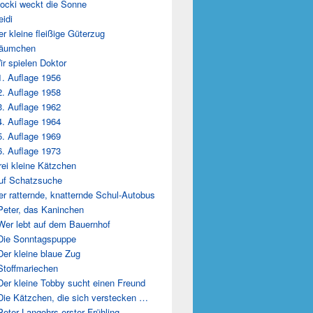
locki weckt die Sonne
eidi
er kleine fleißige Güterzug
Däumchen
ir spielen Doktor
1. Auflage 1956
2. Auflage 1958
3. Auflage 1962
4. Auflage 1964
5. Auflage 1969
6. Auflage 1973
rei kleine Kätzchen
uf Schatzsuche
er ratternde, knatternde Schul-Autobus
Peter, das Kaninchen
Wer lebt auf dem Bauernhof
Die Sonntagspuppe
Der kleine blaue Zug
Stoffmariechen
Der kleine Tobby sucht einen Freund
Die Kätzchen, die sich verstecken …
Peter Langohrs erster Frühling