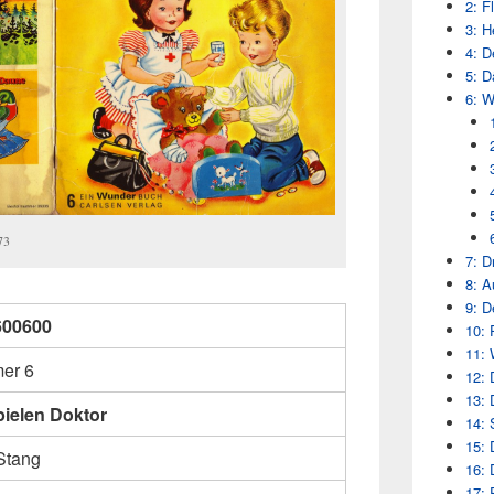
2: F
3: H
4: D
5: 
6: W
73
7: D
8: A
9: D
600600
10: 
11: 
er 6
12: 
13: 
pielen Doktor
14: 
15: 
Stang
16: 
17: 