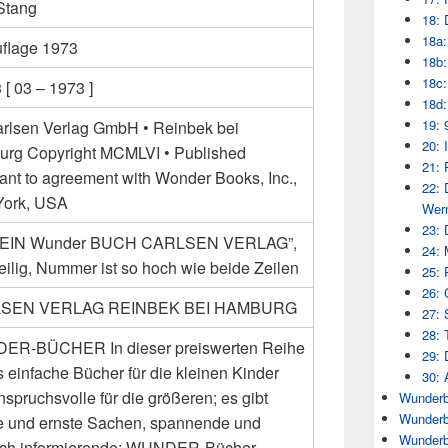
Stang
18: 
18a:
uflage 1973
18b:
18c:
[ 03 – 1973 ]
18d:
19: 
arlsen Verlag GmbH • Reinbek bei
20: 
rg Copyright MCMLVI • Published
21: 
ant to agreement with Wonder Books, Inc.,
22: 
ork, USA
Wern
23: 
: “EIN Wunder BUCH CARLSEN VERLAG”,
24: 
eilig, Nummer ist so hoch wie beide Zeilen
25: 
26: 
SEN VERLAG REINBEK BEI HAMBURG
27: 
28: 
R-BÜCHER In dieser preiswerten Reihe
29: 
s einfache Bücher für die kleinen Kinder
30: 
spruchsvolle für die größeren; es gibt
Wunderb
Wunderb
ge und ernste Sachen, spannende und
Wunderb
ich informierende: WUNDER-Bücher