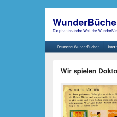
WunderBüche
Die phantastische Welt der WunderBü
Hauptmenü
Deutsche WunderBücher
Inter
Wir spielen Dokto