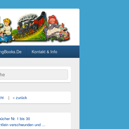
ngBooks.De
Kontakt & Info
he
cht
|
« zurück
cher Nr. 1 bis 30
ntlein verschwunden und …