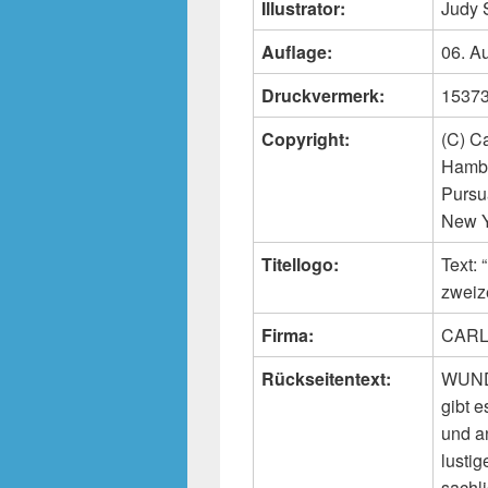
Illustrator:
Judy 
Auflage:
06. A
Druckvermerk:
15373 
Copyright:
(C) C
Hambu
Pursu
New Y
Titellogo:
Text
zweiz
Firma:
CARL
Rückseitentext:
WUNDE
gibt e
und an
lusti
sachl