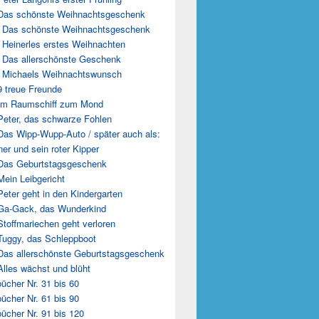
Das schönste Weihnachtsgeschenk
 Das schönste Weihnachtsgeschenk
 Heinerles erstes Weihnachten
 Das allerschönste Geschenk
 Michaels Weihnachtswunsch
9 treue Freunde
Im Raumschiff zum Mond
Peter, das schwarze Fohlen
Das Wipp-Wupp-Auto / später auch als:
er und sein roter Kipper
Das Geburtstagsgeschenk
Mein Leibgericht
Peter geht in den Kindergarten
Ga-Gack, das Wunderkind
Stoffmariechen geht verloren
Tuggy, das Schleppboot
Das allerschönste Geburtstagsgeschenk
Alles wächst und blüht
ücher Nr. 31 bis 60
ücher Nr. 61 bis 90
ücher Nr. 91 bis 120