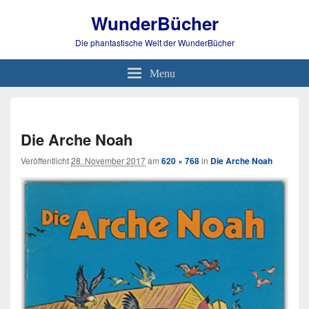
WunderBücher
Die phantastische Welt der WunderBücher
Menu
Bild-
Navi
Die Arche Noah
Veröffentlicht
28. November 2017
am
620 × 768
in
Die Arche Noah