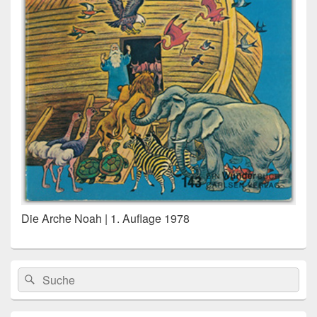
Die Arche Noah | 1. Auflage 1978
Primärer
Search
Suche
Seitenleisten
for:
Widget-
Bereich