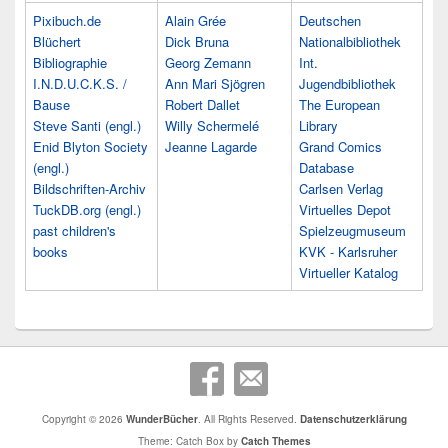
Pixibuch.de
Alain Grée
Deutschen
Blüchert
Dick Bruna
Nationalbibliothek
Bibliographie
Georg Zemann
Int.
I.N.D.U.C.K.S. /
Ann Mari Sjögren
Jugendbibliothek
Bause
Robert Dallet
The European
Steve Santi (engl.)
Willy Schermelé
Library
Enid Blyton Society
Jeanne Lagarde
Grand Comics
(engl.)
Database
Bildschriften-Archiv
Carlsen Verlag
TuckDB.org (engl.)
Virtuelles Depot
past children's
Spielzeugmuseum
books
KVK - Karlsruher
Virtueller Katalog
Copyright © 2026
WunderBücher
. All Rights Reserved.
Datenschutzerklärung
Theme: Catch Box by
Catch Themes