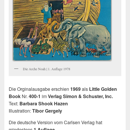
Die Arche Noah | 1. Auflage 1978
Die Orginalausgabe erschien
1969
als
Little Golden
Book
Nr.
400-1
im
Verlag Simon & Schuster, Inc.
Text:
Barbara Shook Hazen
Illustration:
Tibor Gergely
Die deutsche Version vom Carlsen Verlag hat
mindestens
1 Auflage
.