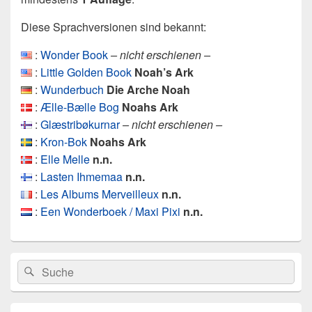
Diese Sprachversionen sind bekannt:
:
Wonder Book
– nicht erschienen –
:
Little Golden Book
Noah’s Ark
:
Wunderbuch
Die Arche Noah
:
Ælle-Bælle Bog
Noahs Ark
:
Glæstribøkurnar
– nicht erschienen –
:
Kron-Bok
Noahs Ark
:
Elle Melle
n.n.
:
Lasten Ihmemaa
n.n.
:
Les Albums Merveilleux
n.n.
:
Een Wonderboek / Maxi Pixi
n.n.
Primärer
Search
Suche
Seitenleisten
for:
Widget-
Bereich