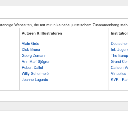
ständige Webseiten, die mit mir in keinerlei juristischem Zusammenhang steh
Autoren & Illustratoren
Instituti
Alain Grée
Deutschen 
Dick Bruna
Int. Jugen
Georg Zemann
The Europ
Ann Mari Sjögren
Grand Co
Robert Dallet
Carlsen Ve
Willy Schermelé
Virtuelle
Jeanne Lagarde
KVK - Karl