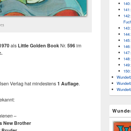
140:
141:
142:
Fuc
975
143:
144:
145:
1970
als
Little Golden Book
Nr.
596
im
146:
c.
147:
148:
149:
150:
Wunderb
lsen Verlag hat mindestens
1 Auflage
.
Wunderb
Wunderb
ekannt:
Wunde
hienen –
s New Brother
r Bruder