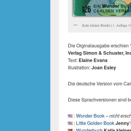
Katis kleiner Bruder | 1. Auflage 1
Die Orginalausgabe erschien
Verlag Simon & Schuster, In
Text:
Elaine Evans
Illustration:
Joan Esley
Die deutsche Version vom Car
Diese Sprachversionen sind b
:
Wonder Book
– nicht ersc
:
Little Golden Book
Jenny’
:
Wunderbuch
Katis kleine