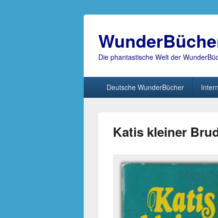
WunderBüche
Die phantastische Welt der WunderBü
Hauptmenü
Deutsche WunderBücher
Inter
Katis kleiner Bru