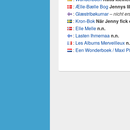
:
Ælle-Bælle Bog
Jennys li
:
Glæstribøkurnar
– nicht e
:
Kron-Bok
När Jenny fick 
:
Elle Melle
n.n.
:
Lasten Ihmemaa
n.n.
:
Les Albums Merveilleux
n.
:
Een Wonderboek / Maxi Pi