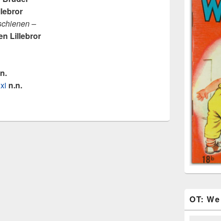
llebror
rschienen –
en Lillebror
n.
xi
n.n.
OT: We