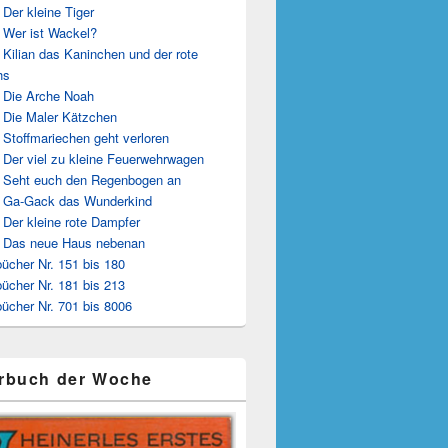
 Der kleine Tiger
 Wer ist Wackel?
 Kilian das Kaninchen und der rote
hs
 Die Arche Noah
 Die Maler Kätzchen
 Stoffmariechen geht verloren
 Der viel zu kleine Feuerwehrwagen
 Seht euch den Regenbogen an
 Ga-Gack das Wunderkind
 Der kleine rote Dampfer
 Das neue Haus nebenan
ücher Nr. 151 bis 180
ücher Nr. 181 bis 213
ücher Nr. 701 bis 8006
rbuch der Woche