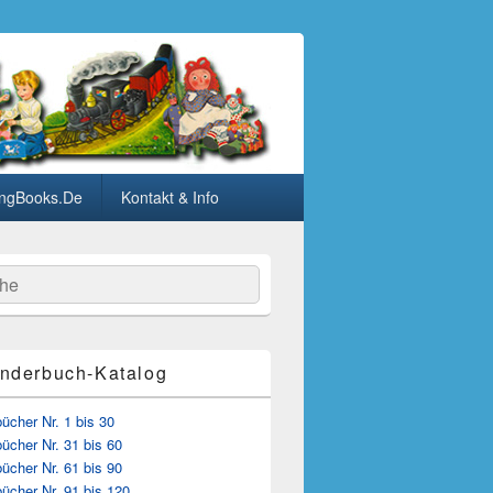
ngBooks.De
Kontakt & Info
he
nderbuch-Katalog
cher Nr. 1 bis 30
ücher Nr. 31 bis 60
ücher Nr. 61 bis 90
ücher Nr. 91 bis 120