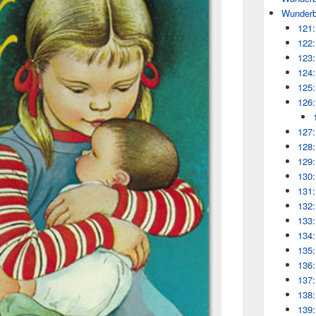
Wunderb
121:
122:
123:
124:
125:
126:
127:
128:
129:
130:
131:
132:
133:
134:
135:
136:
137:
138:
139: