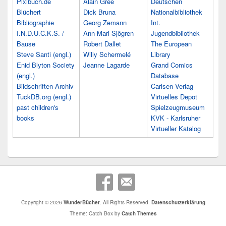
Pixibuch.de
Alain Grée
Deutschen
Blüchert
Dick Bruna
Nationalbibliothek
Bibliographie
Georg Zemann
Int.
I.N.D.U.C.K.S. /
Ann Mari Sjögren
Jugendbibliothek
Bause
Robert Dallet
The European
Steve Santi (engl.)
Willy Schermelé
Library
Enid Blyton Society
Jeanne Lagarde
Grand Comics
(engl.)
Database
Bildschriften-Archiv
Carlsen Verlag
TuckDB.org (engl.)
Virtuelles Depot
past children's
Spielzeugmuseum
books
KVK - Karlsruher
Virtueller Katalog
Copyright © 2026
WunderBücher
. All Rights Reserved.
Datenschutzerklärung
Theme: Catch Box by
Catch Themes