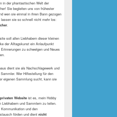
 in der phantastischen Welt der
er! Sie begleiten uns von frühester
und wen sie einmal in ihren Bann gezogen
 lassen sie so schnell nicht mehr los:
cher
.
te soll allen Liebhabern dieser kleinen
e der Alltagskunst ein Anlaufpunkt
n Erinnerungen zu schwelgen und Neues
en.
naus dient sie als Nachschlagewerk und
r Sammler. Wer Hilfestellung für den
er eigenen Sammlung sucht, kann sie
privaten Website
ist es, mein Hobby
n Liebhabern und Sammlern zu teilen.
ie Kommunikation und den
tausch förden und dient
nicht