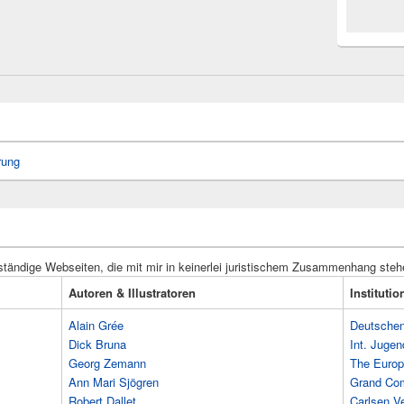
rung
ständige Webseiten, die mit mir in keinerlei juristischem Zusammenhang steh
Autoren & Illustratoren
Instituti
Alain Grée
Deutschen 
Dick Bruna
Int. Jugen
Georg Zemann
The Europ
Ann Mari Sjögren
Grand Co
Robert Dallet
Carlsen Ve