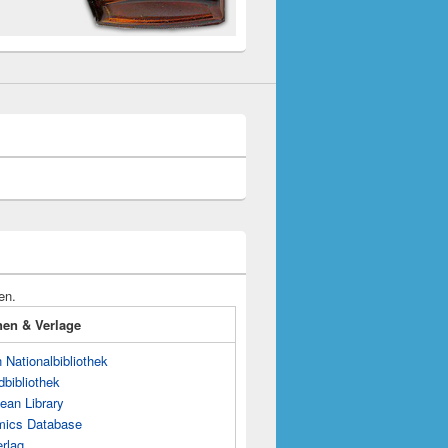
en.
onen & Verlage
Nationalbibliothek
dbibliothek
ean Library
mics Database
rlag