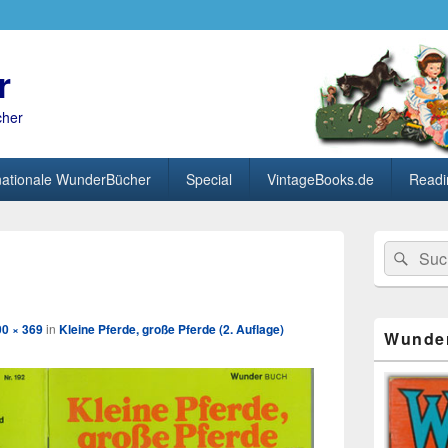
r
cher
nationale WunderBücher
Special
VintageBooks.de
Readi
Primärer
Search
Suc
Seitenleisten
Bild-
for:
Widget-
Navigation
Bereich
00 × 369
in
Kleine Pferde, große Pferde (2. Auflage)
Wunde