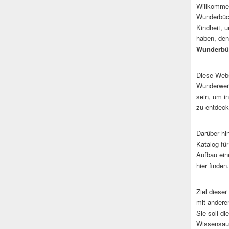
Willkommen
Wunderbüch
Kindheit, 
haben, den
Wunderbü
Diese Websi
Wunderwerk
sein, um i
zu entdeck
Darüber hi
Katalog fü
Aufbau ein
hier finden.
Ziel dieser
mit andere
Sie soll d
Wissensaus