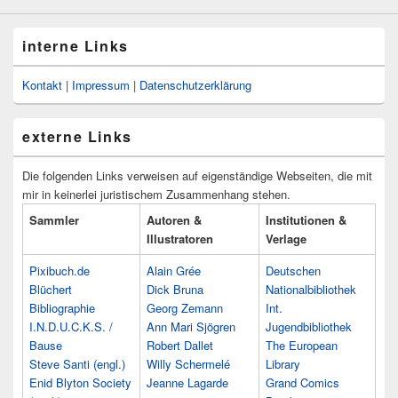
interne Links
Kontakt
|
Impressum
|
Datenschutzerklärung
externe Links
Die folgenden Links verweisen auf eigenständige Webseiten, die mit
mir in keinerlei juristischem Zusammenhang stehen.
Sammler
Autoren &
Institutionen &
Illustratoren
Verlage
Pixibuch.de
Alain Grée
Deutschen
Blüchert
Dick Bruna
Nationalbibliothek
Bibliographie
Georg Zemann
Int.
I.N.D.U.C.K.S. /
Ann Mari Sjögren
Jugendbibliothek
Bause
Robert Dallet
The European
Steve Santi (engl.)
Willy Schermelé
Library
Enid Blyton Society
Jeanne Lagarde
Grand Comics