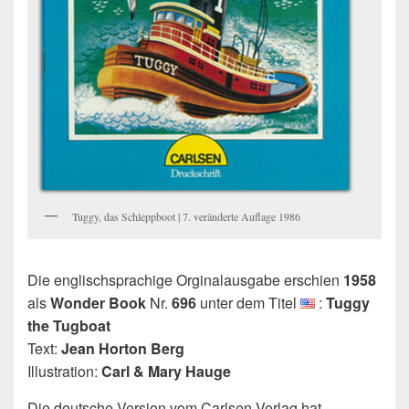
Tuggy, das Schleppboot | 7. veränderte Auflage 1986
Die englischsprachige Orginalausgabe erschien
1958
als
Wonder Book
Nr.
696
unter dem Titel
:
Tuggy
the Tugboat
Text:
Jean Horton Berg
Illustration:
Carl & Mary Hauge
Die deutsche Version vom Carlsen Verlag hat