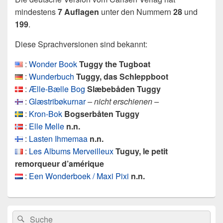
mindestens
7 Auflagen
unter den Nummern
28
und
199
.
Diese Sprachversionen sind bekannt:
:
Wonder Book
Tuggy the Tugboat
:
Wunderbuch
Tuggy, das Schleppboot
:
Ælle-Bælle Bog
Slæbebåden Tuggy
:
Glæstribøkurnar
– nicht erschienen –
:
Kron-Bok
Bogserbåten Tuggy
:
Elle Melle
n.n.
:
Lasten Ihmemaa
n.n.
:
Les Albums Merveilleux
Tuguy, le petit
remorqueur d’amérique
:
Een Wonderboek / Maxi Pixi
n.n.
Primärer
Search
Suche
Seitenleisten