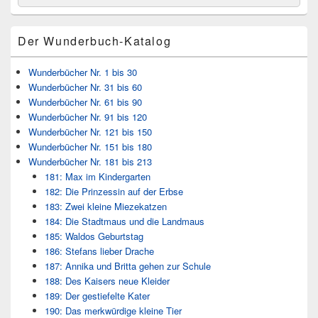
for:
Widget-
Bereich
Der Wunderbuch-Katalog
Wunderbücher Nr. 1 bis 30
Wunderbücher Nr. 31 bis 60
Wunderbücher Nr. 61 bis 90
Wunderbücher Nr. 91 bis 120
Wunderbücher Nr. 121 bis 150
Wunderbücher Nr. 151 bis 180
Wunderbücher Nr. 181 bis 213
181: Max im Kindergarten
182: Die Prinzessin auf der Erbse
183: Zwei kleine Miezekatzen
184: Die Stadtmaus und die Landmaus
185: Waldos Geburtstag
186: Stefans lieber Drache
187: Annika und Britta gehen zur Schule
188: Des Kaisers neue Kleider
189: Der gestiefelte Kater
190: Das merkwürdige kleine Tier