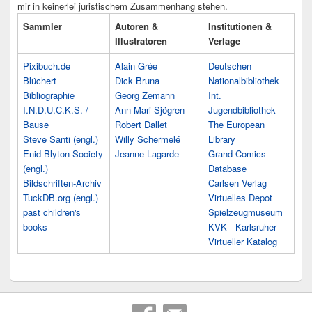
mir in keinerlei juristischem Zusammenhang stehen.
Sammler
Autoren &
Institutionen &
Illustratoren
Verlage
Pixibuch.de
Alain Grée
Deutschen
Blüchert
Dick Bruna
Nationalbibliothek
Bibliographie
Georg Zemann
Int.
I.N.D.U.C.K.S. /
Ann Mari Sjögren
Jugendbibliothek
Bause
Robert Dallet
The European
Steve Santi (engl.)
Willy Schermelé
Library
Enid Blyton Society
Jeanne Lagarde
Grand Comics
(engl.)
Database
Bildschriften-Archiv
Carlsen Verlag
TuckDB.org (engl.)
Virtuelles Depot
past children's
Spielzeugmuseum
books
KVK - Karlsruher
Virtueller Katalog