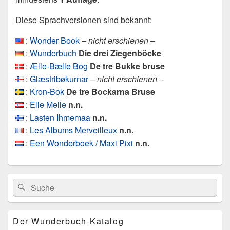
Diese Sprachversionen sind bekannt:
:
Wonder Book
– nicht erschienen –
:
Wunderbuch
Die drei Ziegenböcke
:
Ælle-Bælle Bog
De tre Bukke bruse
:
Glæstribøkurnar
– nicht erschienen –
:
Kron-Bok
De tre Bockarna Bruse
:
Elle Melle
n.n.
:
Lasten Ihmemaa
n.n.
:
Les Albums Merveilleux
n.n.
:
Een Wonderboek / Maxi Pixi
n.n.
Primärer
Search
Suche
Seitenleisten
for:
Widget-
Bereich
Der Wunderbuch-Katalog