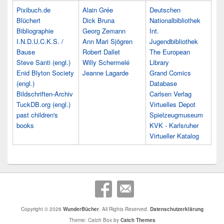
Pixibuch.de
Alain Grée
Deutschen
Blüchert
Dick Bruna
Nationalbibliothek
Bibliographie
Georg Zemann
Int.
I.N.D.U.C.K.S. /
Ann Mari Sjögren
Jugendbibliothek
Bause
Robert Dallet
The European
Steve Santi (engl.)
Willy Schermelé
Library
Enid Blyton Society
Jeanne Lagarde
Grand Comics
(engl.)
Database
Bildschriften-Archiv
Carlsen Verlag
TuckDB.org (engl.)
Virtuelles Depot
past children's
Spielzeugmuseum
books
KVK - Karlsruher
Virtueller Katalog
Copyright © 2026
WunderBücher
. All Rights Reserved.
Datenschutzerklärung
Theme: Catch Box by
Catch Themes