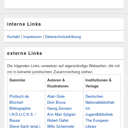
interne Links
Kontakt
|
Impressum
|
Datenschutzerklärung
externe Links
Die folgenden Links verweisen auf eigenständige Webseiten, die mit
mir in keinerlei juristischem Zusammenhang stehen.
Sammler
Autoren &
Institutionen &
Illustratoren
Verlage
Pixibuch.de
Alain Grée
Deutschen
Blüchert
Dick Bruna
Nationalbibliothek
Bibliographie
Georg Zemann
Int.
I.N.D.U.C.K.S. /
Ann Mari Sjögren
Jugendbibliothek
Bause
Robert Dallet
The European
Steve Santi (engl.)
Willy Schermelé
Library