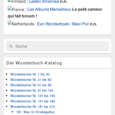
:
Lasten Ihmemaa
n.n.
:
Les Albums Merveilleux
Le petit camion
qui fait broum !
:
Een Wonderboek / Maxi Pixi
n.n.
Primärer
Search
Suche
Seitenleisten
for:
Widget-
Bereich
Der Wunderbuch-Katalog
Wunderbücher Nr. 1 bis 30
Wunderbücher Nr. 31 bis 60
Wunderbücher Nr. 61 bis 90
Wunderbücher Nr. 91 bis 120
Wunderbücher Nr. 121 bis 150
Wunderbücher Nr. 151 bis 180
Wunderbücher Nr. 181 bis 213
181: Max im Kindergarten