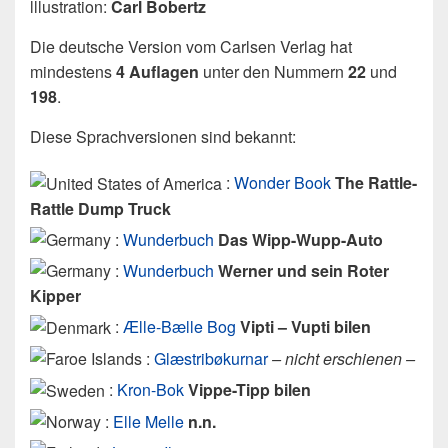
lllustration:
Carl Bobertz
Die deutsche Version vom Carlsen Verlag hat
mindestens
4 Auflagen
unter den Nummern
22
und
198
.
Diese Sprachversionen sind bekannt:
:
Wonder Book
The Rattle-
Rattle Dump Truck
:
Wunderbuch
Das Wipp-Wupp-Auto
:
Wunderbuch
Werner und sein Roter
Kipper
:
Ælle-Bælle Bog
Vipti – Vupti bilen
:
Glæstribøkurnar
– nicht erschienen –
:
Kron-Bok
Vippe-Tipp bilen
:
Elle Melle
n.n.