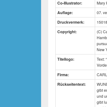
Co-Illustrator:
Mary
Auflage:
07. v
Druckvermerk:
15018
Copyright:
(C) C
Hambu
pursu
New Y
Titellogo:
Text:
Vorde
Firma:
CARL
Rückseitentext:
WUNDE
gibt 
und u
gibt 