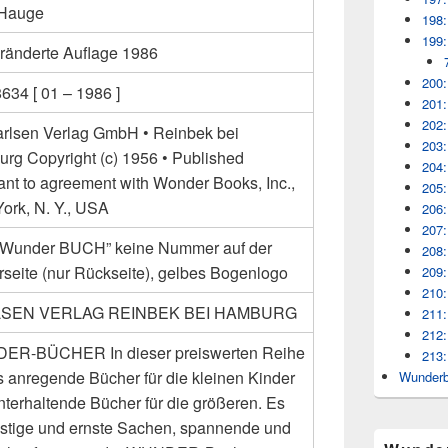
 Hauge
198:
199:
eränderte Auflage 1986
200:
634 [ 01 – 1986 ]
201:
202:
arlsen Verlag GmbH • Reinbek bei
203:
rg Copyright (c) 1956 • Published
204:
ant to agreement with Wonder Books, Inc.,
205:
ork, N. Y., USA
206:
207:
 “Wunder BUCH” keine Nummer auf der
208:
rseite (nur Rückseite), gelbes Bogenlogo
209:
210:
SEN VERLAG REINBEK BEI HAMBURG
211:
212:
R-BÜCHER In dieser preiswerten Reihe
213:
es anregende Bücher für die kleinen Kinder
Wunderb
nterhaltende Bücher für die größeren. Es
lustige und ernste Sachen, spannende und