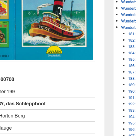
Wunderb
Wunderb
Wunderb
Wunderb
Wunderb
181:
182:
183:
184:
185:
186:
187:
188:
900700
189:
er 199
190:
191:
Y, das Schleppboot
192:
193:
Horton Berg
194:
195:
Hauge
196:
197: