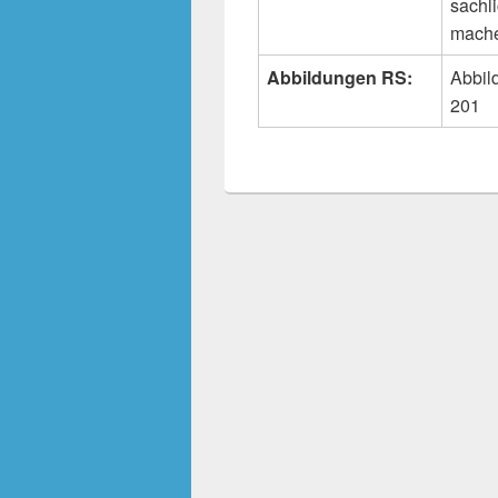
sachl
mache
Abbildungen RS:
Abbil
201