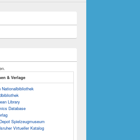
en.
onen & Verlage
Nationalbibliothek
dbibliothek
ean Library
mics Database
rlag
s Depot Spielzeugmuseum
sruher Virtueller Katalog