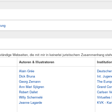
rung
ständige Webseiten, die mit mir in keinerlei juristischem Zusammenhang steh
Autoren & Illustratoren
Instituti
Alain Grée
Deutschen 
Dick Bruna
Int. Jugen
Georg Zemann
The Europ
Ann Mari Sjögren
Grand Co
Robert Dallet
Carlsen Ve
Willy Schermelé
Virtuelle
Jeanne Lagarde
KVK - Karl