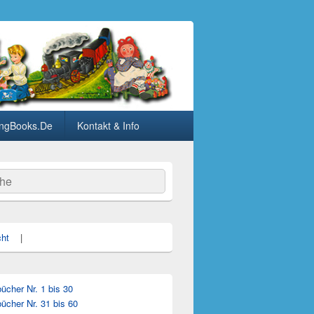
ngBooks.De
Kontakt & Info
he
cht
|
cher Nr. 1 bis 30
ücher Nr. 31 bis 60