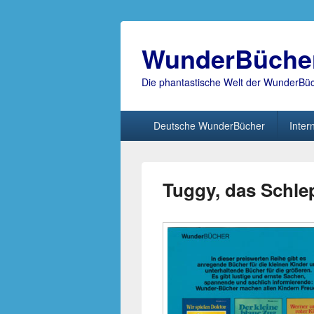
WunderBüche
Die phantastische Welt der WunderBü
Hauptmenü
Deutsche WunderBücher
Inter
Tuggy, das Schle