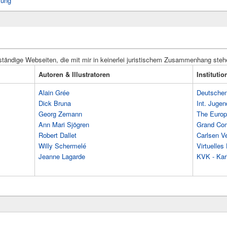
rung
ständige Webseiten, die mit mir in keinerlei juristischem Zusammenhang steh
Autoren & Illustratoren
Instituti
Alain Grée
Deutschen 
Dick Bruna
Int. Jugen
Georg Zemann
The Europ
Ann Mari Sjögren
Grand Co
Robert Dallet
Carlsen Ve
Willy Schermelé
Virtuelle
Jeanne Lagarde
KVK - Karl