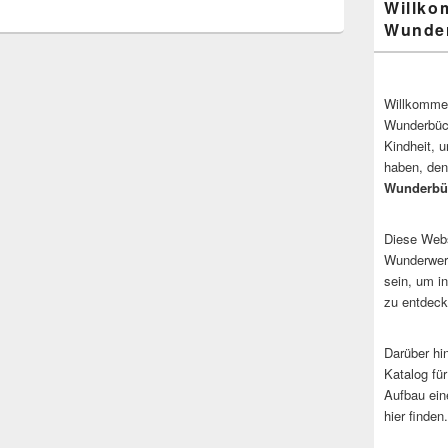
Willko
Wunder
Willkommen
Wunderbüch
Kindheit, 
haben, den
Wunderbü
Diese Websi
Wunderwerk
sein, um i
zu entdeck
Darüber hi
Katalog fü
Aufbau ein
hier finden.