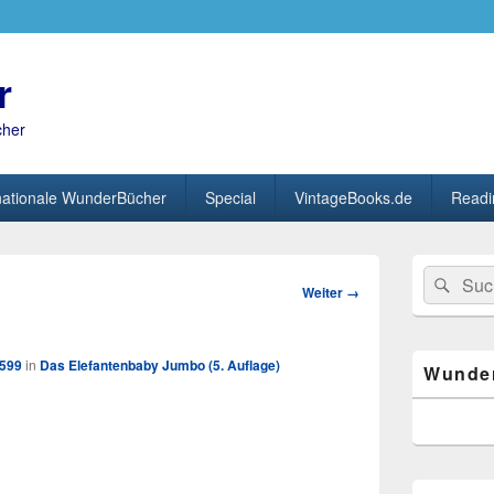
r
cher
nationale WunderBücher
Special
VintageBooks.de
Readi
Primärer
Search
Suc
Seitenleisten
Bild-
Weiter →
for:
Widget-
Navigation
Bereich
1599
in
Das Elefantenbaby Jumbo (5. Auflage)
Wunde