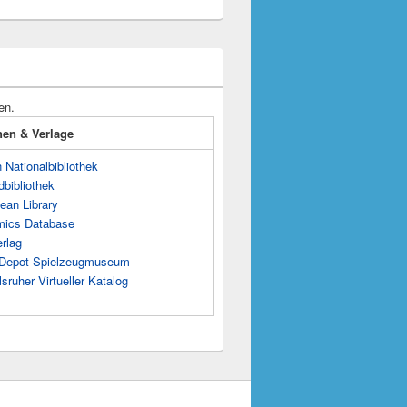
en.
onen & Verlage
Nationalbibliothek
dbibliothek
ean Library
mics Database
rlag
s Depot Spielzeugmuseum
sruher Virtueller Katalog