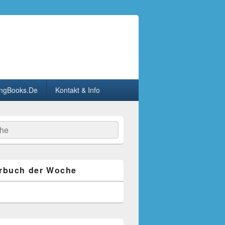
ngBooks.De
Kontakt & Info
he
rbuch der Woche