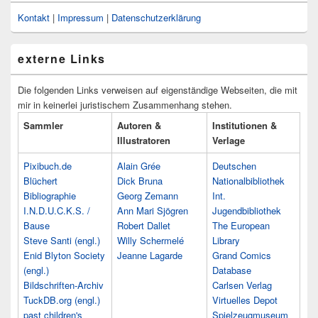
Kontakt
|
Impressum
|
Datenschutzerklärung
externe Links
Die folgenden Links verweisen auf eigenständige Webseiten, die mit
mir in keinerlei juristischem Zusammenhang stehen.
Sammler
Autoren &
Institutionen &
Illustratoren
Verlage
Pixibuch.de
Alain Grée
Deutschen
Blüchert
Dick Bruna
Nationalbibliothek
Bibliographie
Georg Zemann
Int.
I.N.D.U.C.K.S. /
Ann Mari Sjögren
Jugendbibliothek
Bause
Robert Dallet
The European
Steve Santi (engl.)
Willy Schermelé
Library
Enid Blyton Society
Jeanne Lagarde
Grand Comics
(engl.)
Database
Bildschriften-Archiv
Carlsen Verlag
TuckDB.org (engl.)
Virtuelles Depot
past children's
Spielzeugmuseum