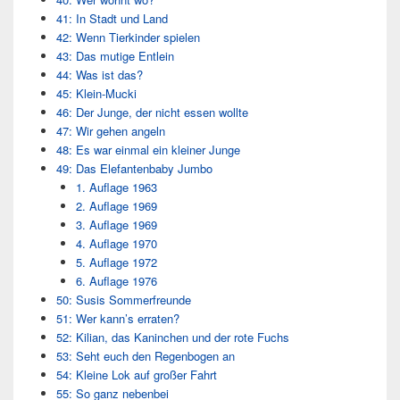
41: In Stadt und Land
42: Wenn Tierkinder spielen
43: Das mutige Entlein
44: Was ist das?
45: Klein-Mucki
46: Der Junge, der nicht essen wollte
47: Wir gehen angeln
48: Es war einmal ein kleiner Junge
49: Das Elefantenbaby Jumbo
1. Auflage 1963
2. Auflage 1969
3. Auflage 1969
4. Auflage 1970
5. Auflage 1972
6. Auflage 1976
50: Susis Sommerfreunde
51: Wer kann’s erraten?
52: Kilian, das Kaninchen und der rote Fuchs
53: Seht euch den Regenbogen an
54: Kleine Lok auf großer Fahrt
55: So ganz nebenbei