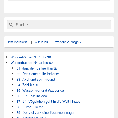
Primärer
Search
Suche
Seitenleisten
for:
Widget-
Bereich
Heftübersicht
|
« zurück
|
weitere Auflage »
Wunderbücher Nr. 1 bis 30
Wunderbücher Nr. 31 bis 60
31: Jan, der lustige Kapitän
32: Der kleine stille Indianer
33: Axel und sein Freund
34: Zähl bis 10
35: Wasser hier und Wasser da
36: Ein Fest im Zoo
37: Ein Vögelchen geht in die Welt hinaus
38: Bunte Flicken
39: Der viel zu kleine Feuerwehrwagen
40: Wer wohnt wo?