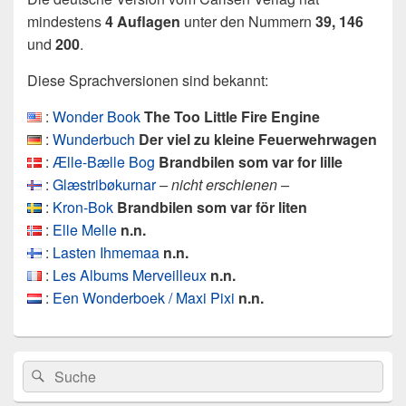
mindestens
4 Auflagen
unter den Nummern
39,
146
und
200
.
Diese Sprachversionen sind bekannt:
:
Wonder Book
The Too Little Fire Engine
:
Wunderbuch
Der viel zu kleine Feuerwehrwagen
:
Ælle-Bælle Bog
Brandbilen som var for lille
:
Glæstribøkurnar
– nicht erschienen –
:
Kron-Bok
Brandbilen som var för liten
:
Elle Melle
n.n.
:
Lasten Ihmemaa
n.n.
:
Les Albums Merveilleux
n.n.
:
Een Wonderboek / Maxi Pixi
n.n.
Primärer
Search
Suche
Seitenleisten
for:
Widget-