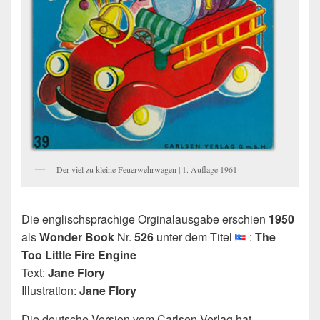
Der viel zu kleine Feuerwehrwagen | 1. Auflage 1961
Die englischsprachige Orginalausgabe erschien
1950
als
Wonder Book
Nr.
526
unter dem Titel
:
The
Too Little Fire Engine
Text:
Jane Flory
Illustration:
Jane Flory
Die deutsche Version vom Carlsen Verlag hat