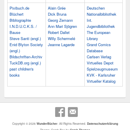
Pixibuch.de
Alain Grée
Deutschen
Blüchert
Dick Bruna
Nationalbibliothek
Bibliographie
Georg Zemann
Int.
I.N.D.U.C.K.S. /
Ann Mari Sjögren
Jugendbibliothek
Bause
Robert Dallet
The European
Steve Santi (engl.)
Willy Schermelé
Library
Enid Blyton Society
Jeanne Lagarde
Grand Comics
(engl.)
Database
Bildschriften-Archiv
Carlsen Verlag
TuckDB.org (engl.)
Virtuelles Depot
past children's
Spielzeugmuseum
books
KVK - Karlsruher
Virtueller Katalog
Copyright © 2026
WunderBücher
. All Rights Reserved.
Datenschutzerklärung