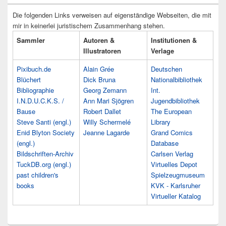
Die folgenden Links verweisen auf eigenständige Webseiten, die mit
mir in keinerlei juristischem Zusammenhang stehen.
Sammler
Autoren &
Institutionen &
Illustratoren
Verlage
Pixibuch.de
Alain Grée
Deutschen
Blüchert
Dick Bruna
Nationalbibliothek
Bibliographie
Georg Zemann
Int.
I.N.D.U.C.K.S. /
Ann Mari Sjögren
Jugendbibliothek
Bause
Robert Dallet
The European
Steve Santi (engl.)
Willy Schermelé
Library
Enid Blyton Society
Jeanne Lagarde
Grand Comics
(engl.)
Database
Bildschriften-Archiv
Carlsen Verlag
TuckDB.org (engl.)
Virtuelles Depot
past children's
Spielzeugmuseum
books
KVK - Karlsruher
Virtueller Katalog