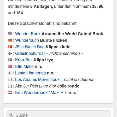
mindestens
8 Auflagen,
unter den Nummern
38, 96
und
164
.
Diese Sprachversionen sind bekannt:
:
Wonder Book
Around the World Cutout Book
:
Wunderbuch
Bunte Flicken
:
Ælle-Bælle Bog
Klippe klude
:
Glæstribøkurnar
– nicht erschienen –
:
Kron-Bok
Klipp i tyg
:
Elle Melle
n.n.
:
Lasten Ihmemaa
n.n.
:
Les Albums Merveilleux
– nicht erschienen –
: Als:
Un Petit Livre d’or
Jolie ronde
:
Een Wonderboek / Maxi Pixi
n.n.
Primärer
Search
Suche
Seitenleisten