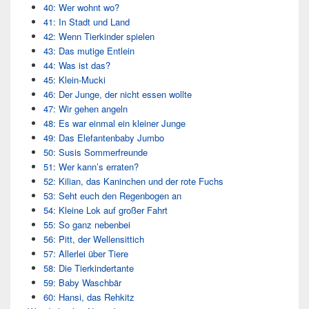
40: Wer wohnt wo?
41: In Stadt und Land
42: Wenn Tierkinder spielen
43: Das mutige Entlein
44: Was ist das?
45: Klein-Mucki
46: Der Junge, der nicht essen wollte
47: Wir gehen angeln
48: Es war einmal ein kleiner Junge
49: Das Elefantenbaby Jumbo
50: Susis Sommerfreunde
51: Wer kann’s erraten?
52: Kilian, das Kaninchen und der rote Fuchs
53: Seht euch den Regenbogen an
54: Kleine Lok auf großer Fahrt
55: So ganz nebenbei
56: Pitt, der Wellensittich
57: Allerlei über Tiere
58: Die Tierkindertante
59: Baby Waschbär
60: Hansi, das Rehkitz