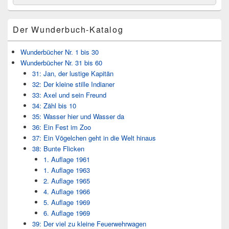
for:
Widget-
Bereich
Der Wunderbuch-Katalog
Wunderbücher Nr. 1 bis 30
Wunderbücher Nr. 31 bis 60
31: Jan, der lustige Kapitän
32: Der kleine stille Indianer
33: Axel und sein Freund
34: Zähl bis 10
35: Wasser hier und Wasser da
36: Ein Fest im Zoo
37: Ein Vögelchen geht in die Welt hinaus
38: Bunte Flicken
1. Auflage 1961
1. Auflage 1963
2. Auflage 1965
4. Auflage 1966
5. Auflage 1969
6. Auflage 1969
39: Der viel zu kleine Feuerwehrwagen