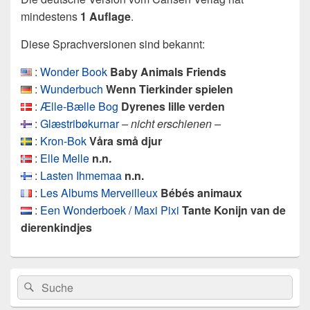
mindestens
1 Auflage
.
Diese Sprachversionen sind bekannt:
:
Wonder Book
Baby Animals Friends
:
Wunderbuch
Wenn Tierkinder spielen
:
Ælle-Bælle Bog
Dyrenes lille verden
:
Glæstribøkurnar
– nicht erschienen –
:
Kron-Bok
Våra små djur
:
Elle Melle
n.n.
:
Lasten Ihmemaa
n.n.
:
Les Albums Merveilleux
Bébés animaux
:
Een Wonderboek / Maxi Pixi
Tante Konijn van de
dierenkindjes
Primärer
Search
Suche
Seitenleisten
for:
Widget-