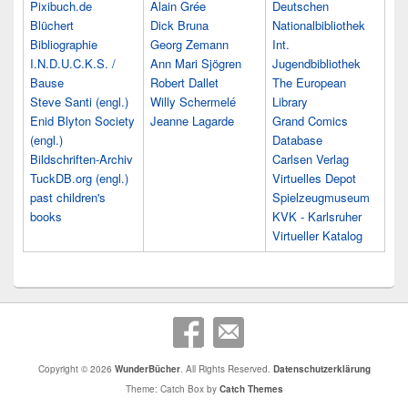
Pixibuch.de
Alain Grée
Deutschen
Blüchert
Dick Bruna
Nationalbibliothek
Bibliographie
Georg Zemann
Int.
I.N.D.U.C.K.S. /
Ann Mari Sjögren
Jugendbibliothek
Bause
Robert Dallet
The European
Steve Santi (engl.)
Willy Schermelé
Library
Enid Blyton Society
Jeanne Lagarde
Grand Comics
(engl.)
Database
Bildschriften-Archiv
Carlsen Verlag
TuckDB.org (engl.)
Virtuelles Depot
past children's
Spielzeugmuseum
books
KVK - Karlsruher
Virtueller Katalog
Copyright © 2026
WunderBücher
. All Rights Reserved.
Datenschutzerklärung
Theme: Catch Box by
Catch Themes