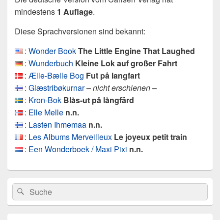
mindestens
1 Auflage
.
Diese Sprachversionen sind bekannt:
:
Wonder Book
The Little Engine That Laughed
:
Wunderbuch
Kleine Lok auf großer Fahrt
:
Ælle-Bælle Bog
Fut på langfart
:
Glæstribøkurnar
– nicht erschienen –
:
Kron-Bok
Blås-ut på långfärd
:
Elle Melle
n.n.
:
Lasten Ihmemaa
n.n.
:
Les Albums Merveilleux
Le joyeux petit train
:
Een Wonderboek / Maxi Pixi
n.n.
Primärer
Search
Suche
Seitenleisten
for:
Widget-
Bereich