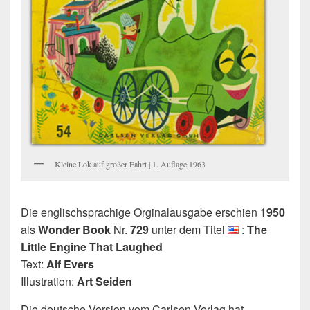
Kleine Lok auf großer Fahrt | 1. Auflage 1963
Die englischsprachige Orginalausgabe erschien
1950
als
Wonder Book
Nr.
729
unter dem Titel
:
The
Little Engine That Laughed
Text:
Alf Evers
Illustration:
Art Seiden
Die deutsche Version vom Carlsen Verlag hat