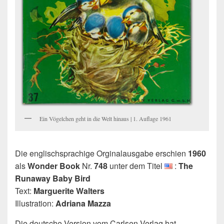
Ein Vögelchen geht in die Welt hinaus | 1. Auflage 1961
Die englischsprachige Orginalausgabe erschien
1960
als
Wonder Book
Nr.
748
unter dem Titel
:
The
Runaway Baby Bird
Text:
Marguerite Walters
Illustration:
Adriana Mazza
Die deutsche Version vom Carlsen Verlag hat