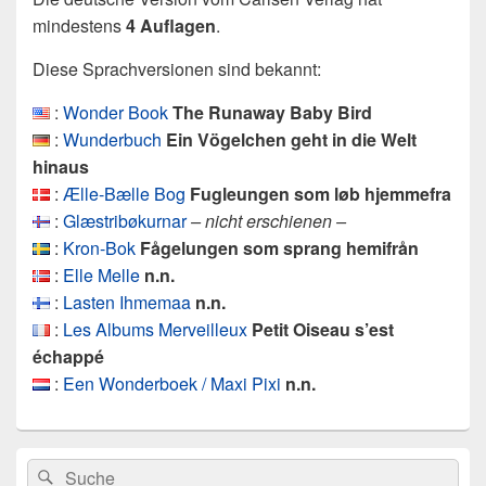
mindestens
4 Auflagen
.
Diese Sprachversionen sind bekannt:
:
Wonder Book
The Runaway Baby Bird
:
Wunderbuch
Ein Vögelchen geht in die Welt
hinaus
:
Ælle-Bælle Bog
Fugleungen som løb hjemmefra
:
Glæstribøkurnar
– nicht erschienen –
:
Kron-Bok
Fågelungen som sprang hemifrån
:
Elle Melle
n.n.
:
Lasten Ihmemaa
n.n.
:
Les Albums Merveilleux
Petit Oiseau s’est
échappé
:
Een Wonderboek / Maxi Pixi
n.n.
Primärer
Search
Suche
Seitenleisten