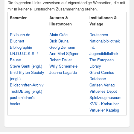
Die folgenden Links verweisen auf eigenständige Webseiten, die mit
mir in keinerlei juristischem Zusammenhang stehen.
Sammler
Autoren &
Institutionen &
Illustratoren
Verlage
Pixibuch.de
Alain Grée
Deutschen
Blüchert
Dick Bruna
Nationalbibliothek
Bibliographie
Georg Zemann
Int.
I.N.D.U.C.K.S. /
Ann Mari Sjögren
Jugendbibliothek
Bause
Robert Dallet
The European
Steve Santi (engl.)
Willy Schermelé
Library
Enid Blyton Society
Jeanne Lagarde
Grand Comics
(engl.)
Database
Bildschriften-Archiv
Carlsen Verlag
TuckDB.org (engl.)
Virtuelles Depot
past children's
Spielzeugmuseum
books
KVK - Karlsruher
Virtueller Katalog