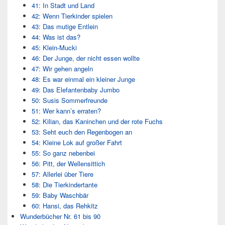
41: In Stadt und Land
42: Wenn Tierkinder spielen
43: Das mutige Entlein
44: Was ist das?
45: Klein-Mucki
46: Der Junge, der nicht essen wollte
47: Wir gehen angeln
48: Es war einmal ein kleiner Junge
49: Das Elefantenbaby Jumbo
50: Susis Sommerfreunde
51: Wer kann’s erraten?
52: Kilian, das Kaninchen und der rote Fuchs
53: Seht euch den Regenbogen an
54: Kleine Lok auf großer Fahrt
55: So ganz nebenbei
56: Pitt, der Wellensittich
57: Allerlei über Tiere
58: Die Tierkindertante
59: Baby Waschbär
60: Hansi, das Rehkitz
Wunderbücher Nr. 61 bis 90