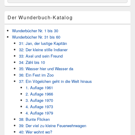
for:
Widget-
Bereich
Der Wunderbuch-Katalog
Wunderbücher Nr. 1 bis 30
Wunderbücher Nr. 31 bis 60
31: Jan, der lustige Kapitän
32: Der kleine stille Indianer
33: Axel und sein Freund
34: Zähl bis 10
35: Wasser hier und Wasser da
36: Ein Fest im Zoo
37: Ein Vögelchen geht in die Welt hinaus
1. Auflage 1961
2. Auflage 1966
3. Auflage 1970
4. Auflage 1973
4. Auflage 1979
38: Bunte Flicken
39: Der viel zu kleine Feuerwehrwagen
40: Wer wohnt wo?