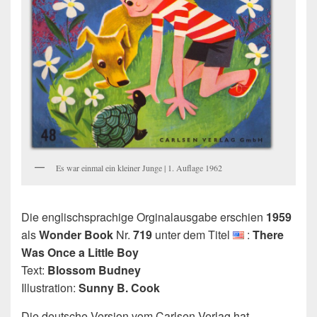
Es war einmal ein kleiner Junge | 1. Auflage 1962
Die englischsprachige Orginalausgabe erschien
1959
als
Wonder Book
Nr.
719
unter dem Titel
:
There
Was Once a Little Boy
Text:
Blossom Budney
Illustration:
Sunny B. Cook
Die deutsche Version vom Carlsen Verlag hat