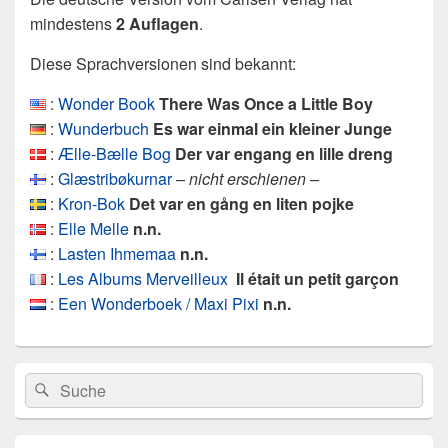
mindestens
2 Auflagen
.
Diese Sprachversionen sind bekannt:
:
Wonder Book
There Was Once a Little Boy
:
Wunderbuch
Es war einmal ein kleiner Junge
:
Ælle-Bælle Bog
Der var engang en lille dreng
:
Glæstribøkurnar
– nicht erschienen –
:
Kron-Bok
Det var en gång en liten pojke
:
Elle Melle
n.n.
:
Lasten Ihmemaa
n.n.
:
Les Albums Merveilleux
Il était un petit garçon
:
Een Wonderboek / Maxi Pixi
n.n.
Primärer
Search
Suche
Seitenleisten
for:
Widget-
Bereich