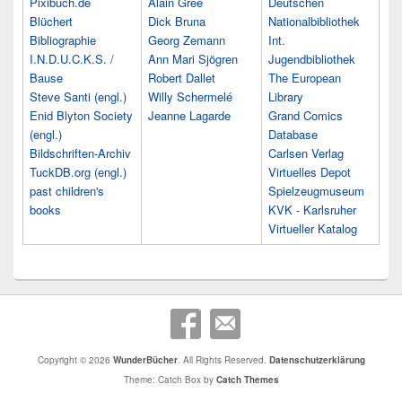
Pixibuch.de
Alain Grée
Deutschen
Blüchert
Dick Bruna
Nationalbibliothek
Bibliographie
Georg Zemann
Int.
I.N.D.U.C.K.S. /
Ann Mari Sjögren
Jugendbibliothek
Bause
Robert Dallet
The European
Steve Santi (engl.)
Willy Schermelé
Library
Enid Blyton Society
Jeanne Lagarde
Grand Comics
(engl.)
Database
Bildschriften-Archiv
Carlsen Verlag
TuckDB.org (engl.)
Virtuelles Depot
past children's
Spielzeugmuseum
books
KVK - Karlsruher
Virtueller Katalog
Copyright © 2026
WunderBücher
. All Rights Reserved.
Datenschutzerklärung
Theme: Catch Box by
Catch Themes