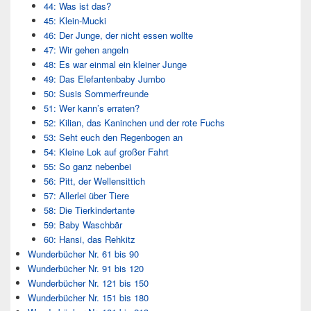
44: Was ist das?
45: Klein-Mucki
46: Der Junge, der nicht essen wollte
47: Wir gehen angeln
48: Es war einmal ein kleiner Junge
49: Das Elefantenbaby Jumbo
50: Susis Sommerfreunde
51: Wer kann’s erraten?
52: Kilian, das Kaninchen und der rote Fuchs
53: Seht euch den Regenbogen an
54: Kleine Lok auf großer Fahrt
55: So ganz nebenbei
56: Pitt, der Wellensittich
57: Allerlei über Tiere
58: Die Tierkindertante
59: Baby Waschbär
60: Hansi, das Rehkitz
Wunderbücher Nr. 61 bis 90
Wunderbücher Nr. 91 bis 120
Wunderbücher Nr. 121 bis 150
Wunderbücher Nr. 151 bis 180