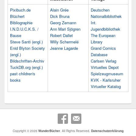
Pixibuch.de
Alain Grée
Deutschen
Blüchert
Dick Bruna
Nationalbibliothek
Bibliographie
Georg Zemann
Int.
I.N.D.U.C.K.S. /
Ann Mari Sjögren
Jugendbibliothek
Bause
Robert Dallet
The European
Steve Santi (engl.)
Willy Schermelé
Library
Enid Blyton Society
Jeanne Lagarde
Grand Comics
(engl.)
Database
Bildschriften-Archiv
Carlsen Verlag
TuckDB.org (engl.)
Virtuelles Depot
past children's
Spielzeugmuseum
books
KVK - Karlsruher
Virtueller Katalog
Copyright © 2026
WunderBücher
. All Rights Reserved.
Datenschutzerklärung