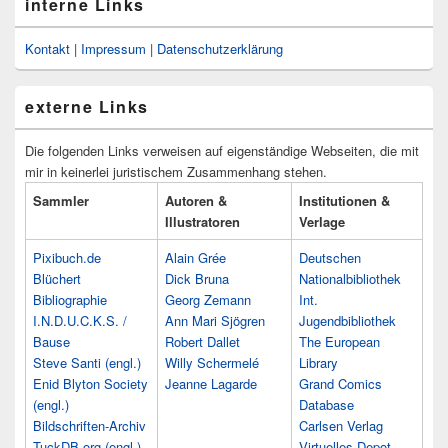
interne Links
Kontakt
|
Impressum
|
Datenschutzerklärung
externe Links
Die folgenden Links verweisen auf eigenständige Webseiten, die mit
mir in keinerlei juristischem Zusammenhang stehen.
Sammler
Autoren &
Institutionen &
Illustratoren
Verlage
Pixibuch.de
Alain Grée
Deutschen
Blüchert
Dick Bruna
Nationalbibliothek
Bibliographie
Georg Zemann
Int.
I.N.D.U.C.K.S. /
Ann Mari Sjögren
Jugendbibliothek
Bause
Robert Dallet
The European
Steve Santi (engl.)
Willy Schermelé
Library
Enid Blyton Society
Jeanne Lagarde
Grand Comics
(engl.)
Database
Bildschriften-Archiv
Carlsen Verlag
TuckDB.org (engl.)
Virtuelles Depot