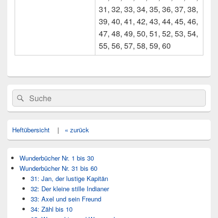
31, 32, 33, 34, 35, 36, 37, 38,
39, 40, 41, 42, 43, 44, 45, 46,
47, 48, 49, 50, 51, 52, 53, 54,
55, 56, 57, 58, 59, 60
Primärer
Search
Suche
Seitenleisten
for:
Widget-
Bereich
Heftübersicht
|
« zurück
Wunderbücher Nr. 1 bis 30
Wunderbücher Nr. 31 bis 60
31: Jan, der lustige Kapitän
32: Der kleine stille Indianer
33: Axel und sein Freund
34: Zähl bis 10