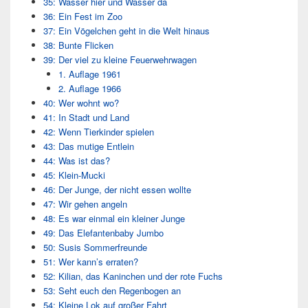
35: Wasser hier und Wasser da
36: Ein Fest im Zoo
37: Ein Vögelchen geht in die Welt hinaus
38: Bunte Flicken
39: Der viel zu kleine Feuerwehrwagen
1. Auflage 1961
2. Auflage 1966
40: Wer wohnt wo?
41: In Stadt und Land
42: Wenn Tierkinder spielen
43: Das mutige Entlein
44: Was ist das?
45: Klein-Mucki
46: Der Junge, der nicht essen wollte
47: Wir gehen angeln
48: Es war einmal ein kleiner Junge
49: Das Elefantenbaby Jumbo
50: Susis Sommerfreunde
51: Wer kann’s erraten?
52: Kilian, das Kaninchen und der rote Fuchs
53: Seht euch den Regenbogen an
54: Kleine Lok auf großer Fahrt